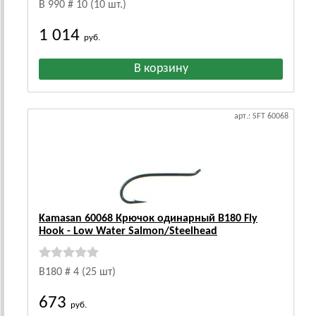
B 990 # 10 (10 шт.)
1 014
руб.
арт.: SFT 60068
Kamasan 60068 Крючок одинарный B180 Fly
Hook - Low Water Salmon/Steelhead
B180 # 4 (25 шт)
673
руб.