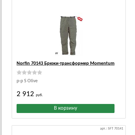
Norfin 70143 Брюки-трансформер Momentum
р-р S Olive
2 912
руб.
арт.: SFT 70141