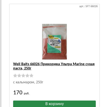
арт.: SFT 66026
Well Baits 66026 Прикормка Ультра Marine сухая
паста, 250г
с кальмаром, 250г
170
руб.