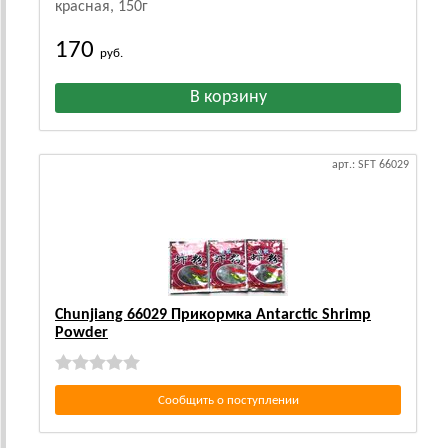
красная, 150г
170
руб.
арт.: SFT 66029
Chunjiang 66029 Прикормка Antarctic Shrimp
Powder
Сообщить о поступлении