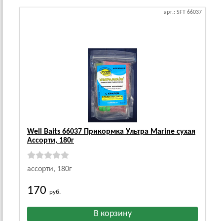
арт.: SFT 66037
Well Baits 66037 Прикормка Ультра Marine сухая
Ассорти, 180г
ассорти, 180г
170
руб.