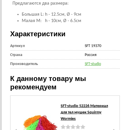
Предлагаются два размера:
Большая L: h - 12.5см, Ø - 9см
Малая М: h - 10см, Ø - 6.5см
Характеристики
Артикул
SFT 19370
Страна
Россия
Производитель
SFT-studio
К данному товару мы
рекомендуем
SFT-studio 52226 Материал
для тел мушек Squirmy
Wormies