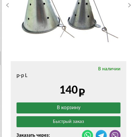
В наличии
р-р L
140
Заказать через: