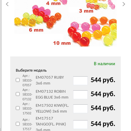
В наличии
Выберите модель
Арт.:
EM07057 RUBY
544 руб.
58333-
3x6 mm
07057
Арт.:
EM07132 ROBIN
544 руб.
58333-
EGG BLUE 3x6 mm
07132
Арт.:
EM17502 KIWI(FL.
544 руб.
58333-
YELLOW) 3x6 mm
17502
EM17517
Арт.:
544 руб.
TANGO(FL. PINK)
58333-
17517
3x6 mm