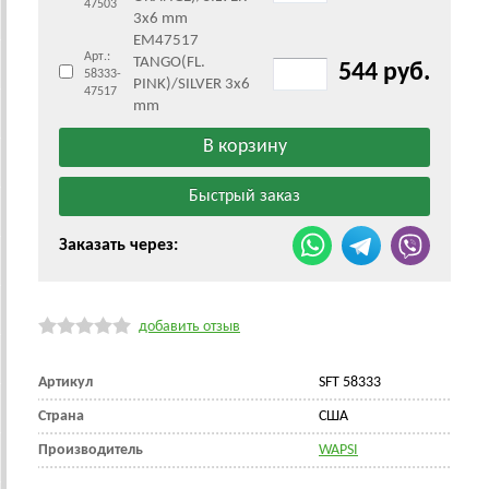
47503
3x6 mm
EM47517
Арт.:
TANGO(FL.
544 руб.
58333-
PINK)/SILVER 3x6
47517
mm
Заказать через:
добавить отзыв
Артикул
SFT 58333
Страна
CША
Производитель
WAPSI