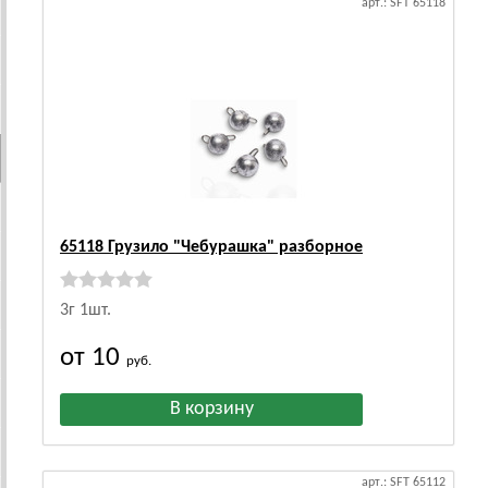
арт.: SFT 65118
65118 Грузило "Чебурашка" разборное
3г 1шт.
от 10
руб.
арт.: SFT 65112