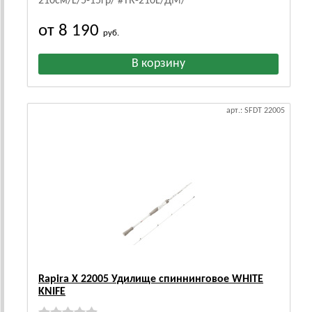
210см/L/5-15гр/ #TR-210L/ДМ/
от 8 190
руб.
арт.: SFDT 22005
Rapira X 22005 Удилище спиннинговое WHITE
KNIFE