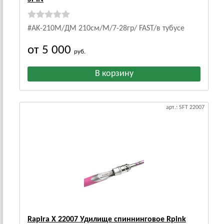
#AK-210M/ДМ 210см/M/7-28гр/ FAST/в тубусе
от 5 000
руб.
арт.: SFT 22007
Rapira X 22007 Удилище спиннинговое Rpink