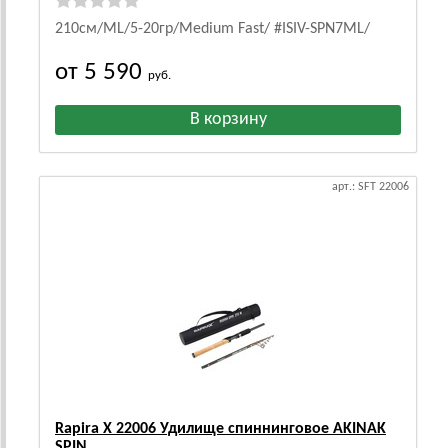
210см/ML/5-20гр/Medium Fast/ #ISIV-SPN7ML/
от 5 590
руб.
арт.: SFT 22006
Rapira X 22006 Удилище спиннинговое AKINAK
SPIN