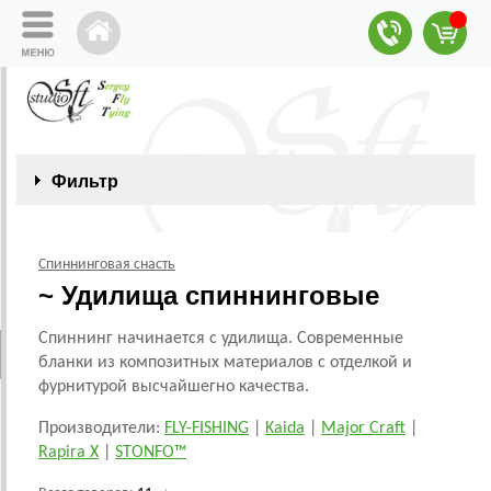
Фильтр
Спиннинговая снасть
~ Удилища спиннинговые
Спиннинг начинается с удилища. Современные
бланки из композитных материалов с отделкой и
фурнитурой высчайшегно качества.
Производители:
FLY-FISHING
|
Kaida
|
Major Craft
|
Rapira X
|
STONFO™