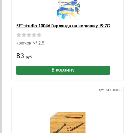
SFT-studio 10046 Гирлянда на корюшку JS-7G
крючок № 2.5
83
руб.
арт.: SFT 10053