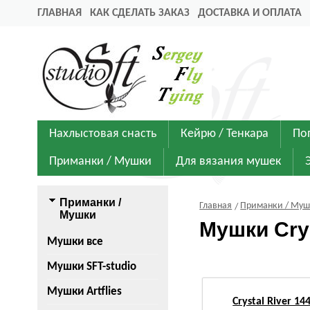
ГЛАВНАЯ
КАК СДЕЛАТЬ ЗАКАЗ
ДОСТАВКА И ОПЛАТА
Нахлыстовая снасть
Кейрю / Тенкара
По
Приманки / Мушки
Для вязания мушек
Приманки /
Главная
Приманки / Му
Мушки
Мушки Crys
Мушки все
Мушки SFT-studio
Мушки Artflies
Crystal River 