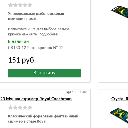
Универсальная рыбопоисковая
имитация нимф.
В упаковке 2 шт.
Для выбора размра
крючка нажмите "подробнее".
В наличии
CR130-12 2 шт. крючок № 12
151
руб.
арт.: SFT 15023
15023 Мушка стример Royal Coachman
Crystal
Классический форелевый фантазийный
стример в стиле Royal.