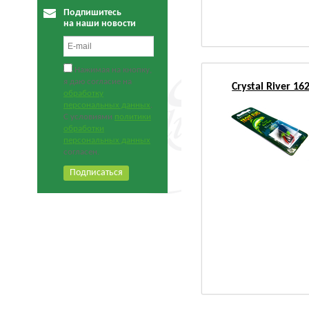
Подпишитесь
на наши новости
Нажимая на кнопку,
я даю согласие на
Crystal River 1
обработку
персональных данных
.
С условиями
политики
обработки
персональных данных
согласен.