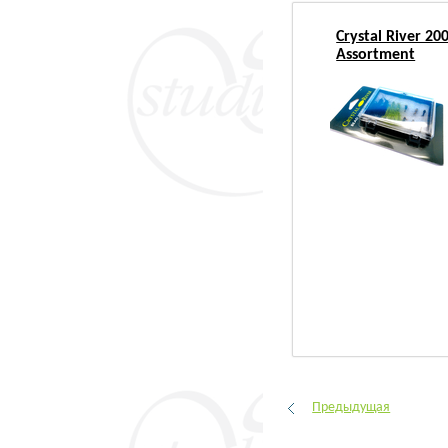
Crystal River 2
Assortment
Предыдущая