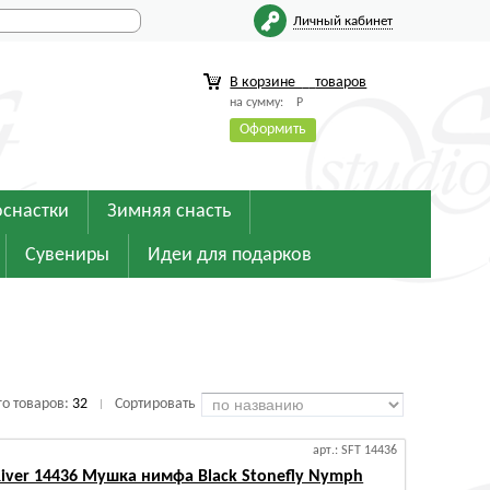
Личный кабинет
В корзине
товаров
на сумму:
Р
Оформить
оснастки
Зимняя снасть
Сувениры
Идеи для подарков
го товаров:
32
Сортировать
|
арт.: SFT 14436
 River 14436 Мушка нимфа Black Stonefly Nymph