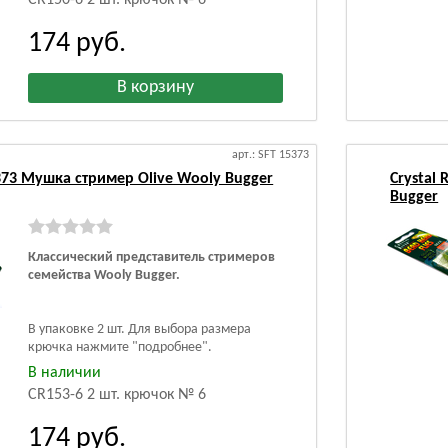
СR150-6 2 шт. крючок № 6
174
руб.
арт.: SFT 15373
5373 Мушка стример Olive Wooly Bugger
Crystal
Bugger
Классический представитель стримеров
семейства Wooly Bugger.
В упаковке 2 шт. Для выбора размера
крючка нажмите "подробнее".
В наличии
CR153-6 2 шт. крючок № 6
174
руб.