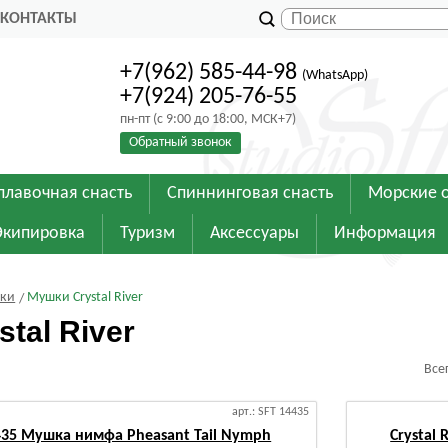
КОНТАКТЫ
+7(962) 585-44-98
(WhatsApp)
+7(924) 205-76-55
пн-пт (с 9:00 до 18:00, МСК+7)
Обратный звонок
плавочная снасть
Спиннинговая снасть
Морские 
Экипировка
Туризм
Аксессуары
Информация
шки
Мушки Crystal River
tal River
Все
арт.: SFT 14435
14435 Мушка нимфа Pheasant Tail Nymph
Crystal