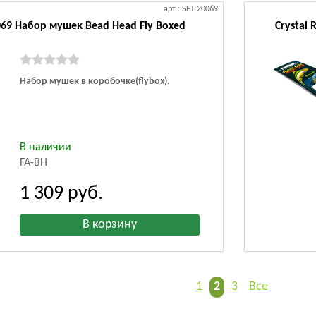
арт.: SFT 20069
0069 Набор мушек Bead Head Fly Boxed
Crystal
Набор мушек в коробочке(flybox).
В наличии
FA-BH
1 309
руб.
1
2
3
Все