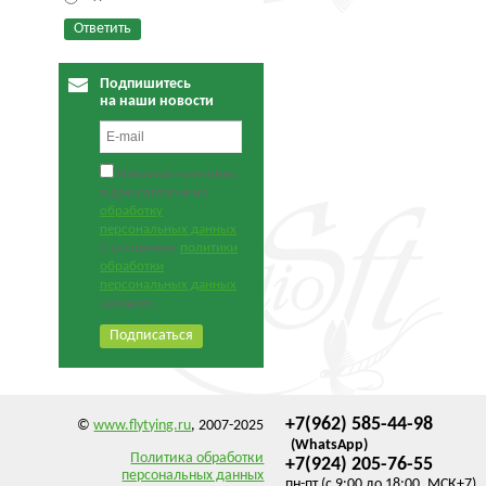
Подпишитесь
на наши новости
Нажимая на кнопку,
я даю согласие на
обработку
персональных данных
.
С условиями
политики
обработки
персональных данных
согласен.
+7(962) 585-44-98
©
www.flytying.ru
, 2007-2025
(WhatsApp)
Политика обработки
+7(924) 205-76-55
персональных данных
пн-пт (с 9:00 до 18:00, МСК+7)