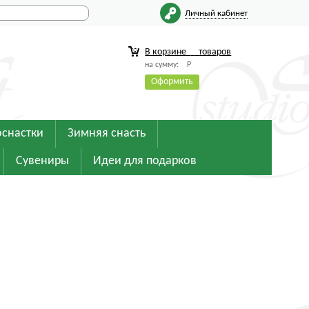
Личный кабинет
В корзине
товаров
на сумму:
Р
Оформить
оснастки
Зимняя снасть
Сувениры
Идеи для подарков