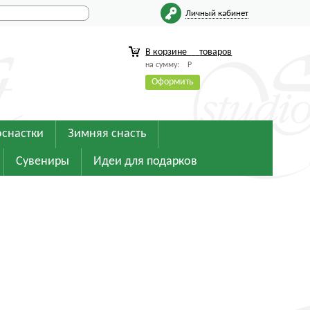
Личный кабинет
В корзине
товаров
на сумму:
Р
Оформить
оснастки
Зимняя снасть
Сувениры
Идеи для подарков