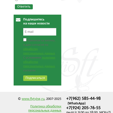
Подпишитесь
на наши новости
Нажимая на кнопку,
я даю согласие на
обработку
персональных данных
.
С условиями
политики
обработки
персональных данных
согласен.
+7(962) 585-44-98
©
www.flytying.ru
, 2007-2025
(WhatsApp)
Политика обработки
+7(924) 205-76-55
персональных данных
пн-пт (с 9:00 до 18:00, МСК+7)