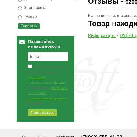
Отзывы -
920
Экипировка
Будьте первым, кто остави
Туризм
Товар наход
Информация
/
DVD/Ви
Подпишитесь
на наши новости
Нажимая на кнопку,
я даю согласие на
обработку
персональных данных
.
С условиями
политики
обработки
персональных данных
согласен.