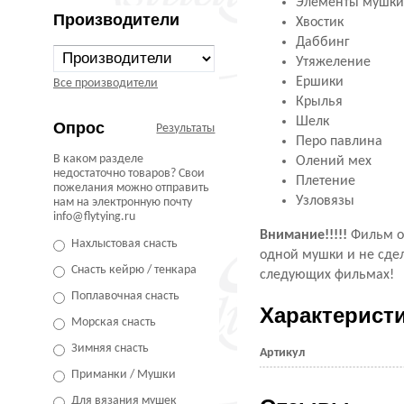
Элементы мушки
Производители
Хвостик
Даббинг
Утяжеление
Ершики
Все производители
Крылья
Шелк
Опрос
Результаты
Перо павлина
В каком разделе
Олений мех
недостаточно товаров? Свои
Плетение
пожелания можно отправить
Узловязы
нам на электронную почту
info@flytying.ru
Внимание!!!!!
Фильм о 
Нахлыстовая снасть
одной мушки и не сдел
Снасть кейрю / тенкара
следующих фильмах!
Поплавочная снасть
Характерист
Морская снасть
Зимняя снасть
Артикул
Приманки / Мушки
Для вязания мушек