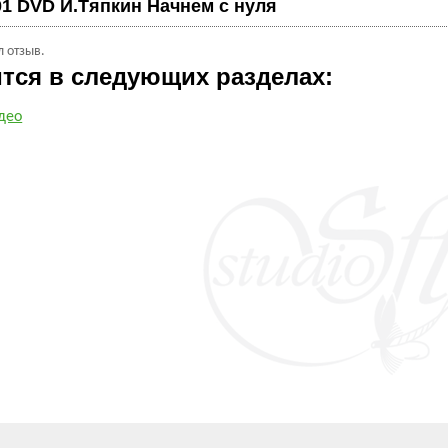
01 DVD И.Тяпкин Начнем с нуля
л отзыв.
ится в следующих разделах:
део