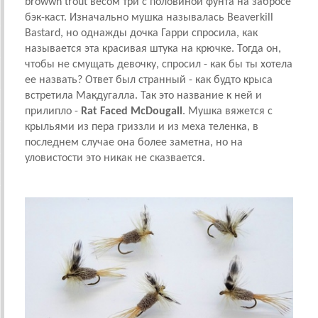
browwn trout весом три с половиной фунта на забросе
бэк-каст. Изначально мушка называлась
Beaverkill
Bastard, но однажды дочка Гарри спросила, как
называется эта красивая штука на крючке. Тогда он,
чтобы не смущать девочку, спросил - как бы ты хотела
ее назвать? Ответ был странный - как будто крыса
встретила Макдугалла. Так это название к ней и
прилипло -
Rat Faced McDougall
. Мушка вяжется с
крыльями из пера гриззли и из меха теленка, в
последнем случае она более заметна, но на
уловистости это никак не сказвается.