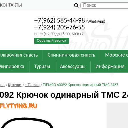
КОНТАКТЫ
+7(962) 585-44-98
(WhatsApp)
+7(924) 205-76-55
пн-пт (с 9:00 до 18:00, МСК+7)
Обратный звонок
плавочная снасть
Спиннинговая снасть
Морские 
Экипировка
Туризм
Аксессуары
Информация
шек
Крючки
~ Tiemco
TIEMCO 60092 Крючок одинарный TMC 2487
092 Крючок одинарный TMC 2