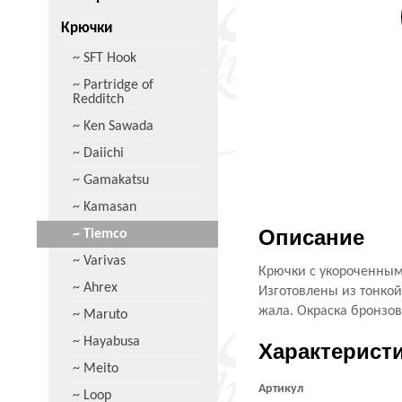
Крючки
~ SFT Hook
~ Partridge of
Redditch
~ Ken Sawada
~ Daiichi
~ Gamakatsu
~ Kamasan
Описание
~ Tiemco
~ Varivas
Крючки с укороченным 
~ Ahrex
Изготовлены из тонкой
жала. Окраска бронзов
~ Maruto
~ Hayabusa
Характерист
~ Meito
Артикул
~ Loop