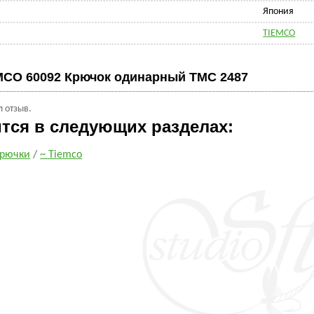
Япония
TIEMCO
MCO 60092 Крючок одинарный TMC 2487
л отзыв.
ится в следующих разделах:
рючки
/
~ Tiemco