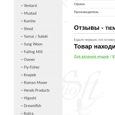
Страна
~ Veniard
Производитель
~ Mustad
~ Kumho
Отзывы -
TIE
~ Shout
~ Yamai / Suteki
Будьте первым, кто остави
~ Sung Woon
Товар наход
~ Fulling Mill
Для вязания мушек
/
К
~ Owner
~ Fly-Fisher
~ Knapek
~ Roman Moser
~ Hends Products
~ Higashi
~ Dreamfish
~ Kujira