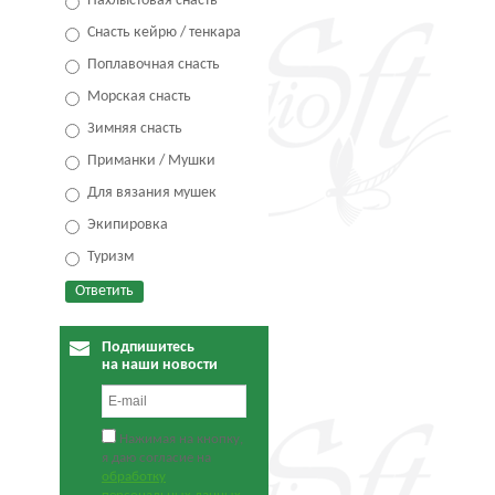
Нахлыстовая снасть
Снасть кейрю / тенкара
Поплавочная снасть
Морская снасть
Зимняя снасть
Приманки / Мушки
Для вязания мушек
Экипировка
Туризм
Подпишитесь
на наши новости
Нажимая на кнопку,
я даю согласие на
обработку