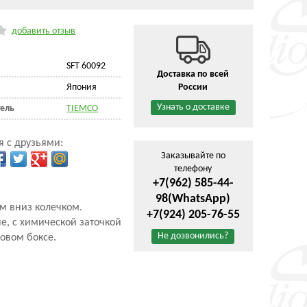
добавить отзыв
SFT 60092
Доставка по всей
Япония
России
Узнать о доставке
ель
TIEMCO
я с друзьями:
Заказывайте по
телефону
+7(962) 585-44-
98
(WhatsApp)
ым вниз колечком.
+7(924) 205-76-55
е, с химической заточкой
Не дозвонились?
ковом боксе.