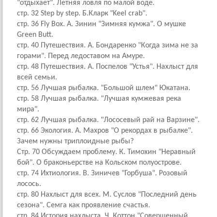
"отдыхает". Летняя ловля по малой воде.
стр. 32 Step by step. Б.Кларк "Keel crab".
стр. 36 Fly Box. А. Зинин "Зимняя кумжа". О мушке
Green Butt.
стр. 40 Путешествия. А. Бондаренко "Когда зима не за
горами". Перед ледоставом на Амуре.
стр. 48 Путешествия. А. Поспелов "Устья". Нахлыст для
всей семьи.
стр. 56 Лучшая рыбалка. "Большой шлем" Юкатана.
стр. 58 Лучшая рыбалка. "Лучшая кумжевая река
мира".
стр. 62 Лучшая рыбалка. "Лососевый рай на Варзине".
стр. 66 Экология. А. Махров "О рекордах в рыбалке".
Зачем нужны триплоидные рыбы?
Стр. 70 Обсуждаем проблему. К. Тимохин "Неравный
бой". О браконьерстве на Кольском полуострове.
стр. 74 Ихтиология. В. Зиничев "Горбуша". Розовый
лосось.
стр. 80 Нахлыст для всех. М. Суслов "Последний день
сезона". Семга как проявление счастья.
стр. 84 История нахлыста. Ч. Коттон "Совершенный