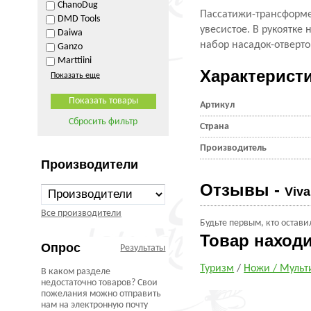
ChanoDug
Пассатижи-трансформе
DMD Tools
увесистое. В рукоятк
Daiwa
набор насадок-отверто
Ganzo
Marttiini
Характерист
Показать еще
Артикул
Сбросить фильтр
Страна
Производитель
Производители
Отзывы -
Viv
Все производители
Будьте первым, кто остави
Товар наход
Опрос
Результаты
Туризм
/
Ножи / Мульт
В каком разделе
недостаточно товаров? Свои
пожелания можно отправить
нам на электронную почту