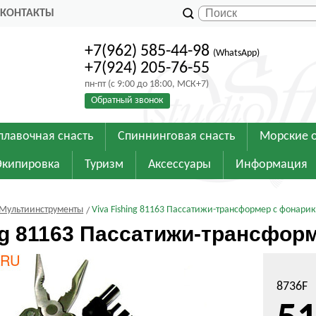
КОНТАКТЫ
+7(962) 585-44-98
(WhatsApp)
+7(924) 205-76-55
пн-пт (с 9:00 до 18:00, МСК+7)
Обратный звонок
плавочная снасть
Спиннинговая снасть
Морские 
Экипировка
Туризм
Аксессуары
Информация
 Мультиинструменты
Viva Fishing 81163 Пассатижи-трансформер с фонари
ing 81163 Пассатижи-трансфор
8736F