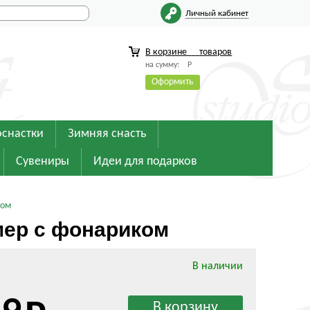
Личный кабинет
В корзине
товаров
на сумму:
Р
Оформить
оснастки
Зимняя снасть
Сувениры
Идеи для подарков
ком
мер с фонариком
В наличии