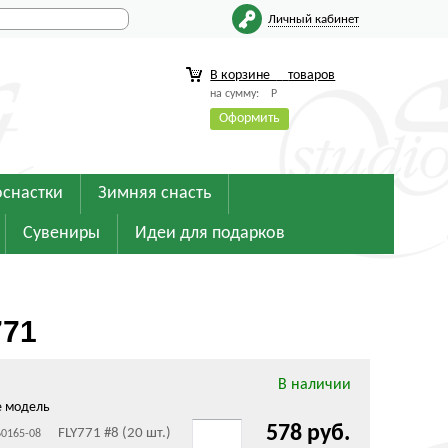
Личный кабинет
В корзине
товаров
на сумму:
Р
Оформить
оснастки
Зимняя снасть
Сувениры
Идеи для подарков
771
В наличии
е модель
578 руб.
FLY771 #8 (20 шт.)
60165-08