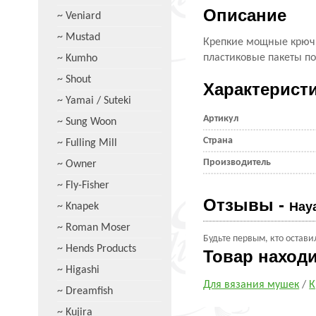
Описание
~ Veniard
~ Mustad
Крепкие мощные крючки
пластиковые пакеты по
~ Kumho
~ Shout
Характерист
~ Yamai / Suteki
Артикул
~ Sung Woon
Страна
~ Fulling Mill
Производитель
~ Owner
~ Fly-Fisher
Отзывы -
Hay
~ Knapek
~ Roman Moser
Будьте первым, кто остави
~ Hends Products
Товар наход
~ Higashi
Для вязания мушек
/
К
~ Dreamfish
~ Kujira