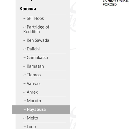
Крючки
~ SFT Hook
~ Partridge of
Redditch
~ Ken Sawada
~ Daiichi
~ Gamakatsu
~ Kamasan
~ Tiemco
~ Varivas
~ Ahrex
~ Maruto
~ Hayabusa
~ Meito
~ Loop