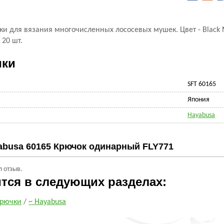
 для вязания многочисленных лососевых мушек. Цвет - Black N
 20 шт.
ики
SFT 60165
Япония
Hayabusa
abusa 60165 Крючок одинарный FLY771
л отзыв.
ится в следующих разделах:
рючки
/
~ Hayabusa