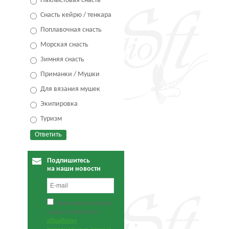
Нахлыстовая снасть
Снасть кейрю / тенкара
Поплавочная снасть
Морская снасть
Зимняя снасть
Приманки / Мушки
Для вязания мушек
Экипировка
Туризм
Подпишитесь
на наши новости
Нажимая на кнопку,
я даю согласие на
обработку