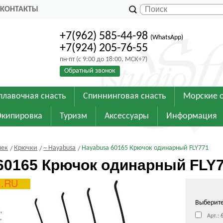
КОНТАКТЫ
+7(962) 585-44-98
(WhatsApp)
+7(924) 205-76-55
пн-пт (с 9:00 до 18:00, МСК+7)
Обратный звонок
плавочная снасть
Спиннинговая снасть
Морские 
Экипировка
Туризм
Аксессуары
Информация
шек
Крючки
~ Hayabusa
Hayabusa 60165 Крючок одинарный FLY771
60165 Крючок одинарный FLY
Выберит
Арт.: 