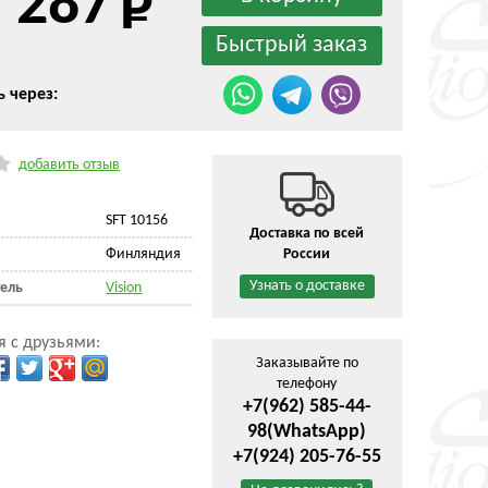
 287
ь через:
добавить отзыв
SFT 10156
Доставка по всей
Финляндия
России
Узнать о доставке
ель
Vision
я с друзьями:
Заказывайте по
телефону
+7(962) 585-44-
98
(WhatsApp)
+7(924) 205-76-55