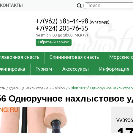
КОНТАКТЫ
+7(962) 585-44-98
(WhatsApp)
+7(924) 205-76-55
пн-пт (с 9:00 до 18:00, МСК+7)
Обратный звонок
плавочная снасть
Спиннинговая снасть
Морские 
Экипировка
Туризм
Аксессуары
Информация
сть
Удилища нахлыстовые
~ Vision
Vision 10156 Одноручное нахлыстово
156 Одноручное нахлыстовое у
VV3906 