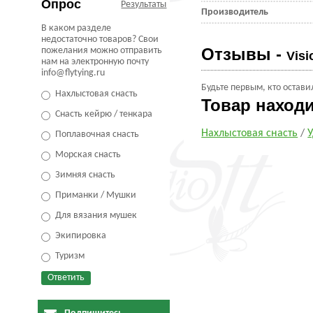
Опрос
Результаты
Производитель
В каком разделе
недостаточно товаров? Свои
Отзывы -
пожелания можно отправить
Vis
нам на электронную почту
info@flytying.ru
Будьте первым, кто остави
Нахлыстовая снасть
Товар наход
Снасть кейрю / тенкара
Нахлыстовая снасть
/
Поплавочная снасть
Морская снасть
Зимняя снасть
Приманки / Мушки
Для вязания мушек
Экипировка
Туризм