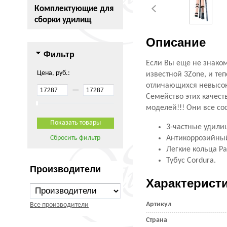
Комплектующие для
сборки удилищ
Описание
Фильтр
Если Вы еще не знаком
Цена, руб.:
известной 3Zone, и те
отличающихся невысоко
—
Семейство этих качест
моделей!!! Они все со
3-частные удили
Сбросить фильтр
Антикоррозийный
Легкие кольца Pac
Тубус Cordura.
Производители
Характерист
Артикул
Все производители
Страна