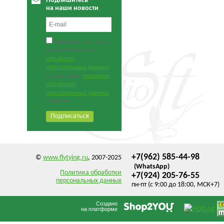
Подпишитесь
на наши новости
Нажимая на кнопку,
я даю согласие на
обработку
персональных данных
.
С условиями
политики
обработки
персональных данных
согласен.
+7(962) 585-44-98
©
www.flytying.ru
, 2007-2025
(WhatsApp)
Политика обработки
+7(924) 205-76-55
персональных данных
пн-пт (с 9:00 до 18:00, МСК+7)
Создано
на платформе