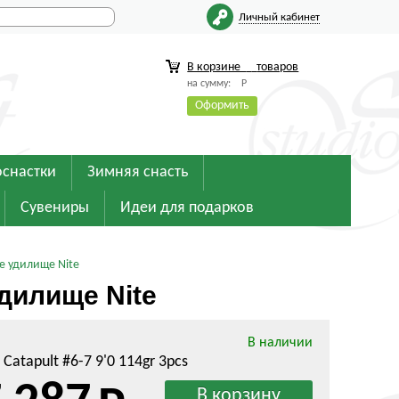
Личный кабинет
В корзине
товаров
на сумму:
Р
Оформить
оснастки
Зимняя снасть
Сувениры
Идеи для подарков
е удилище Nite
дилище Nite
В наличии
Catapult #6-7 9'0 114gr 3pcs