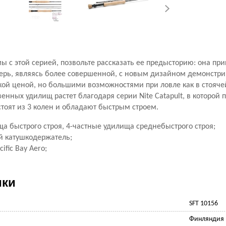
ы с этой серией, позвольте рассказать ее предысторию: она п
перь, являясь более совершенной, с новым дизайном демонстри
й ценой, но большими возможностями при ловле как в стоячей 
венных удилищ растет благодаря серии Nite Catapult, в которой 
стоят из 3 колен и обладают быстрым строем.
ща быстрого строя, 4-частные удилища среднебыстрого строя;
 катушкодержатель;
ific Bay Aero;
ики
SFT 10156
Финляндия