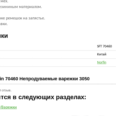
 мех.
резининым материалом.
ке ремешок на запястье.
вки.
ики
SFT 70460
Китай
Norfin
fin 70460 Непродуваемые варежки 3050
л отзыв.
ится в следующих разделах:
и/Варежки