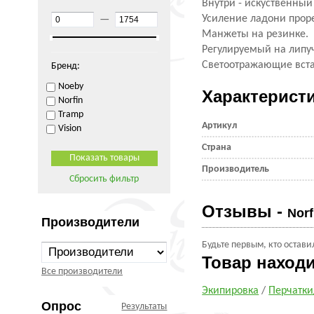
Внутри - искуственный
Усиление ладони про
—
Манжеты на резинке.
Регулируемый на липуч
Светоотражающие вста
Бренд:
Noeby
Характерист
Norfin
Tramp
Артикул
Vision
Страна
Производитель
Сбросить фильтр
Отзывы -
Nor
Производители
Будьте первым, кто остави
Товар наход
Все производители
Экипировка
/
Перчатк
Опрос
Результаты