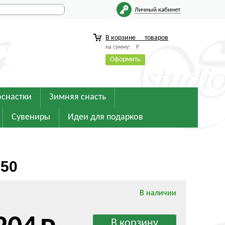
Личный кабинет
В корзине
товаров
на сумму:
Р
Оформить
оснастки
Зимняя снасть
Сувениры
Идеи для подарков
050
В наличии