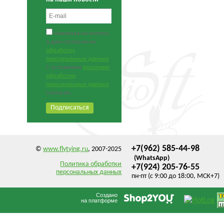
Нажимая на кнопку,
я даю согласие на
обработку
персональных данных
.
С условиями
политики
обработки
персональных данных
согласен.
+7(962) 585-44-98
©
www.flytying.ru
, 2007-2025
(WhatsApp)
Политика обработки
+7(924) 205-76-55
персональных данных
пн-пт (с 9:00 до 18:00, МСК+7)
Создано
на платформе