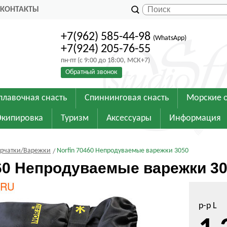
КОНТАКТЫ
+7(962) 585-44-98
(WhatsApp)
+7(924) 205-76-55
пн-пт (с 9:00 до 18:00, МСК+7)
Обратный звонок
плавочная снасть
Спиннинговая снасть
Морские 
Экипировка
Туризм
Аксессуары
Информация
рчатки/Варежки
Norfin 70460 Непродуваемые варежки 3050
460 Непродуваемые варежки 3
р-р L