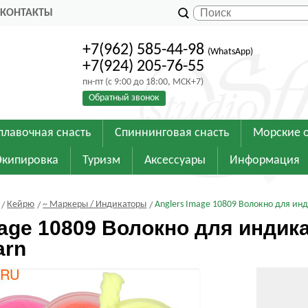
КОНТАКТЫ
+7(962) 585-44-98
(WhatsApp)
+7(924) 205-76-55
пн-пт (с 9:00 до 18:00, МСК+7)
Обратный звонок
плавочная снасть
Спиннинговая снасть
Морские 
Экипировка
Туризм
Аксессуары
Информация
Кейрю
~ Маркеры / Индикаторы
Anglers Image 10809 Волокно для инд
age 10809 Волокно для индика
arn