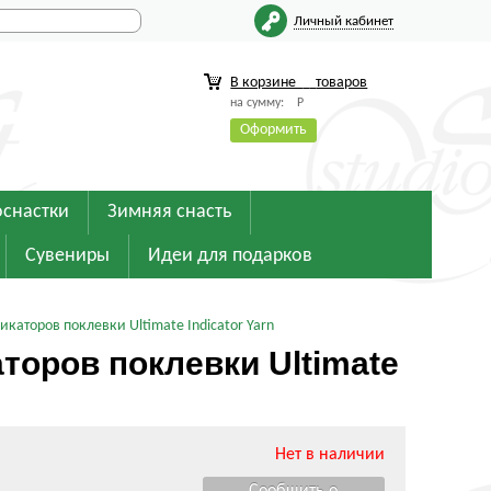
Личный кабинет
В корзине
товаров
на сумму:
Р
Оформить
оснастки
Зимняя снасть
Сувениры
Идеи для подарков
икаторов поклевки Ultimate Indicator Yarn
торов поклевки Ultimate
Нет в наличии