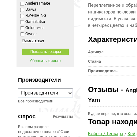
Anglers Image
Переплетенное и обра
Daiwa
индикаторов поклевки 
FLY-FISHING
видимости. В упаковке
Gamakatsu
в четырех цветах и на
Golden-sea
Owner
Характерист
Показать еще
Артикул
Сбросить фильтр
Страна
Производитель
Производители
Отзывы -
Angl
Yarn
Все производители
Будьте первым, кто остави
Опрос
Результаты
Товар наход
В каком разделе
недостаточно товаров? Свои
Кейрю / Тенкара
/
Кей
пожелания можно отправить