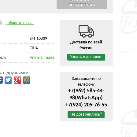
добавить отзыв
SFT 10809
Доставка по всей
CША
России
Узнать о доставке
ель
Anglers Image
я с друзьями:
Заказывайте по
телефону
+7(962) 585-44-
98
(WhatsApp)
+7(924) 205-76-55
Не дозвонились?