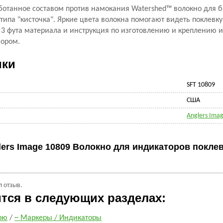
ботанное составом против намокания Watershed™ волокно для б
типа "кисточка". Яркие цвета волокна помогают видеть поклевку
 3 фута материала и инструкция по изготовлению и креплению 
бором.
ики
SFT 10809
CША
Anglers Ima
ers Image 10809 Волокно для индикаторов поклевк
л отзыв.
ится в следующих разделах:
рю
/
~ Маркеры / Индикаторы