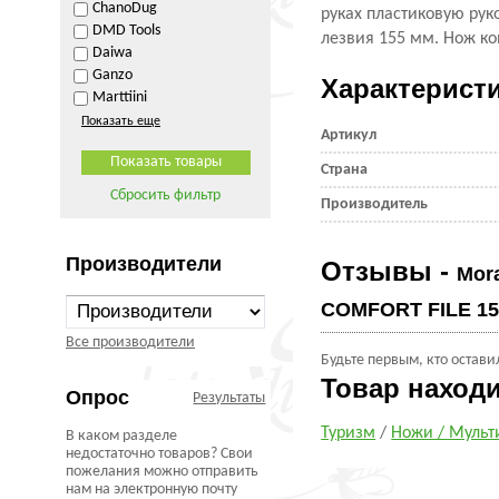
ChanoDug
руках пластиковую рук
DMD Tools
лезвия 155 мм. Нож к
Daiwa
Ganzo
Характерист
Marttiini
Показать еще
Артикул
Страна
Сбросить фильтр
Производитель
Производители
Отзывы -
Mor
COMFORT FILE 15
Все производители
Будьте первым, кто остави
Товар наход
Опрос
Результаты
Туризм
/
Ножи / Мульт
В каком разделе
недостаточно товаров? Свои
пожелания можно отправить
нам на электронную почту