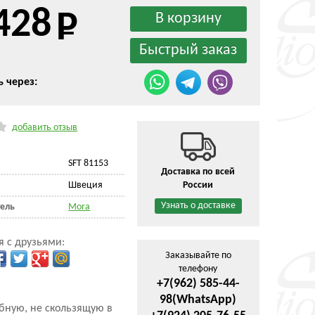
428
ь через:
добавить отзыв
SFT 81153
Доставка по всей
Швеция
России
Узнать о доставке
ель
Mora
я с друзьями:
Заказывайте по
телефону
+7(962) 585-44-
98
(WhatsApp)
бную, не скользящую в