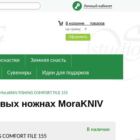
Личный кабинет
В корзине
товаров
на сумму:
Р
Оформить
оснастки
Зимняя снасть
Сувениры
Идеи для подарков
MoraKNIV FISHING COMFORT FILE 155
овых ножнах MoraKNIV
В наличии
G COMFORT FILE 155