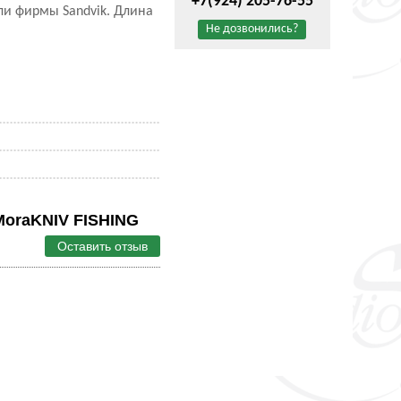
+7(924) 205-76-55
ли фирмы Sandvik. Длина
Не дозвонились?
MoraKNIV FISHING
Оставить отзыв