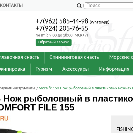
КОНТАКТЫ
+7(962) 585-44-98
(WhatsApp)
+7(924) 205-76-55
пн-пт (с 9:00 до 18:00, МСК+7)
Обратный звонок
плавочная снасть
Спиннинговая снасть
Морские 
Экипировка
Туризм
Аксессуары
Информация
 Мультиинструменты
Mora 81153 Нож рыболовный в пластиковых ножнах 
3 Нож рыболовный в пластик
OMFORT FILE 155
FISHIN