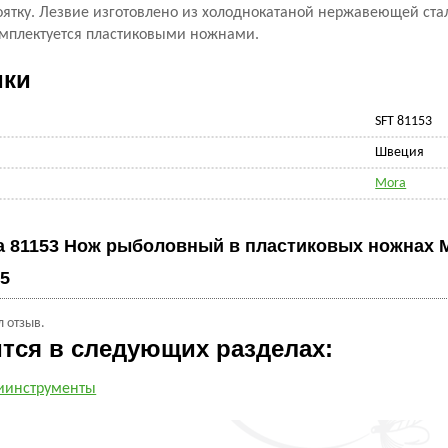
оятку. Лезвие изготовлено из холоднокатаной нержавеющей ста
омплектуется пластиковыми ножнами.
ики
SFT 81153
Швеция
Mora
a 81153 Нож рыболовный в пластиковых ножнах 
5
л отзыв.
ится в следующих разделах:
иинструменты