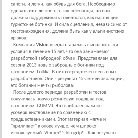
сапоги, и легки, как обувь для бега. Необходимо
одевать их с легкостью, как шлепанцы, но они
должны поддерживать голеностоп, как настоящие
туристские ботинки. И сила сцепления, независимо от
местонахождения, должна быть как у альпинистских
крюков.
Компания
Vision
всегда старалась выполнить эти
условия в течение 15 лет, что она занимаемся
разработкой забродной обуви. Представляем для
сезона 2013 новые забродные ботинки под
названием Loikka. В них сосредоточен весь опыт
разработчиков. Они - результат 15-летней эволюции,
это ботинки мечты рыболова!
После долгого периода разработки и тестов
получилась новую резиновую подошва под
названием GUMMI. Это наиболее важное
усовершенствование по сравнению с
предшественниками. Этот материал мягче и
"прилипает" к опоре лучше, чем широко
используемый Vibram®’s Idrogrip®. Как результат -