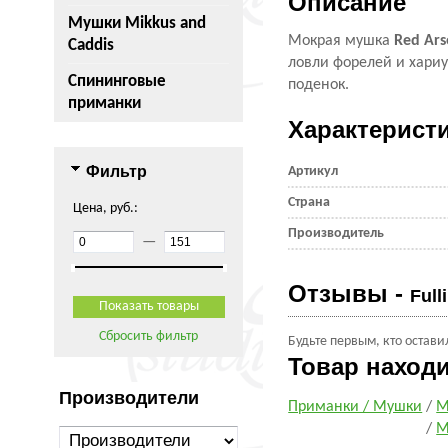
Описание
Мушки Mikkus and
Мокрая мушка
Red Ars
Caddis
ловли форелей и хариу
Спининговые
поденок.
приманки
Характерист
Фильтр
Артикул
Страна
Цена, руб.:
Производитель
—
Отзывы -
Full
Сбросить фильтр
Будьте первым, кто остави
Товар наход
Производители
Приманки / Мушки
/
М
/
М