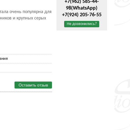
+7(962) 585-44-
98
(WhatsApp)
тала очень популярна для
+7(924) 205-76-55
ников и крупных серых
Не дозвонились?
ания
Оставить отзыв