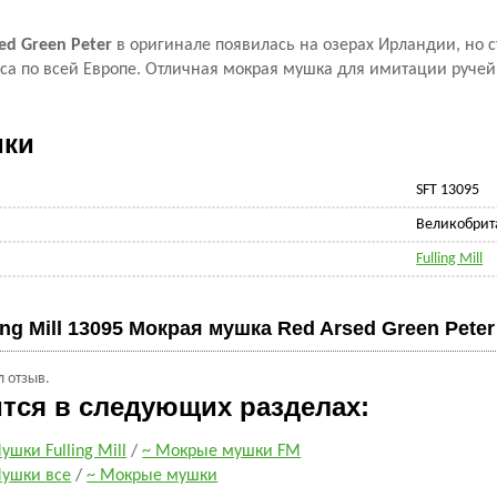
ed Green Peter
в оригинале появилась на озерах Ирландии, но с
са по всей Европе. Отличная мокрая мушка для имитации ручей
ики
SFT 13095
Великобрит
Fulling Mill
ing Mill 13095 Мокрая мушка Red Arsed Green Peter
л отзыв.
ится в следующих разделах:
ушки Fulling Mill
/
~ Мокрые мушки FM
ушки все
/
~ Мокрые мушки