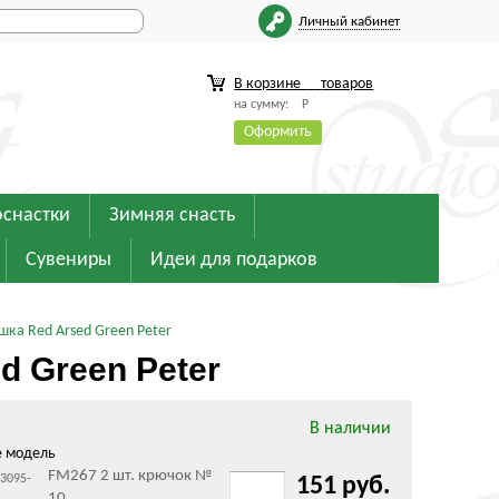
Личный кабинет
В корзине
товаров
на сумму:
Р
Оформить
оснастки
Зимняя снасть
Сувениры
Идеи для подарков
ушка Red Arsed Green Peter
ed Green Peter
В наличии
е модель
FM267 2 шт. крючок №
13095-
151 руб.
10