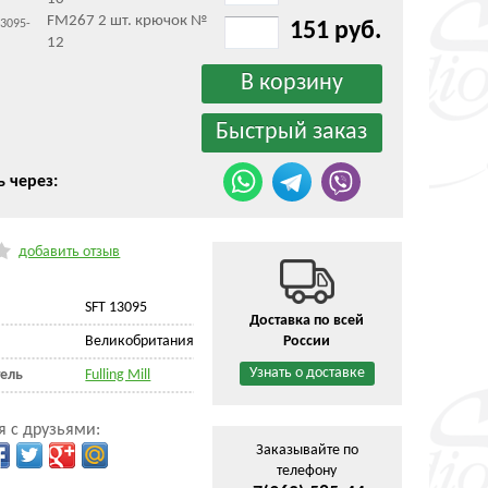
FM267 2 шт. крючок №
13095-
151 руб.
12
ь через:
добавить отзыв
SFT 13095
Доставка по всей
Великобритания
России
Узнать о доставке
ель
Fulling Mill
я с друзьями:
Заказывайте по
телефону