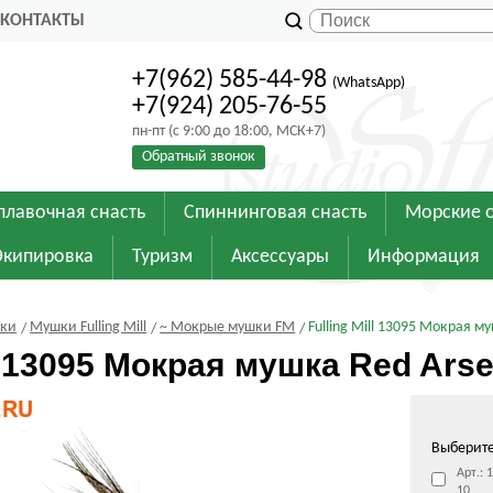
КОНТАКТЫ
+7(962) 585-44-98
(WhatsApp)
+7(924) 205-76-55
пн-пт (с 9:00 до 18:00, МСК+7)
Обратный звонок
плавочная снасть
Спиннинговая снасть
Морские 
Экипировка
Туризм
Аксессуары
Информация
шки
Мушки Fulling Mill
~ Мокрые мушки FM
Fulling Mill 13095 Мокрая м
ll 13095 Мокрая мушка Red Ars
Выберит
Арт.: 
10