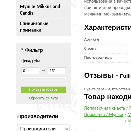
использована в качес
Мушки Mikkus and
при активной проводк
Caddis
мелкими мокрыми му
Спининговые
Характерист
приманки
Артикул
Страна
Фильтр
Производитель
Цена, руб.:
—
Отзывы -
Full
Будьте первым, кто остави
Товар наход
Сбросить фильтр
Поплавочная снасть
/
Приманки / Мушки
/
М
Производители
/
М