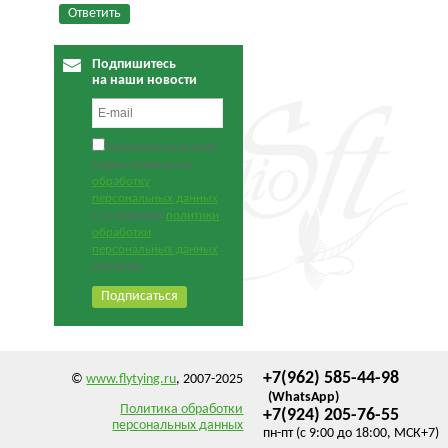
Подпишитесь
на наши новости
Нажимая на кнопку,
я даю согласие на
обработку
персональных данных
.
С условиями
политики
обработки
персональных данных
согласен.
+7(962) 585-44-98
©
www.flytying.ru
, 2007-2025
(WhatsApp)
Политика обработки
+7(924) 205-76-55
персональных данных
пн-пт (с 9:00 до 18:00, МСК+7)