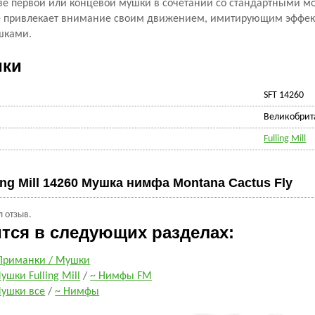
тве первой или концевой мушки в сочетании со стандартными 
е привлекает внимание своим движением, имитирующим эффект
шками.
ики
SFT 14260
Великобрит
Fulling Mill
ing Mill 14260 Мушка нимфа Montana Cactus Fly
л отзыв.
ится в следующих разделах:
Приманки / Мушки
ушки Fulling Mill
/
~ Нимфы FM
ушки все
/
~ Нимфы