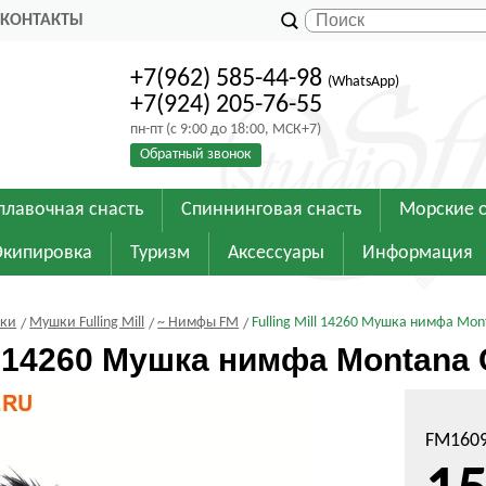
КОНТАКТЫ
+7(962) 585-44-98
(WhatsApp)
+7(924) 205-76-55
пн-пт (с 9:00 до 18:00, МСК+7)
Обратный звонок
плавочная снасть
Спиннинговая снасть
Морские 
Экипировка
Туризм
Аксессуары
Информация
шки
Мушки Fulling Mill
~ Нимфы FM
Fulling Mill 14260 Мушка нимфа Mont
ll 14260 Мушка нимфа Montana 
FM1609