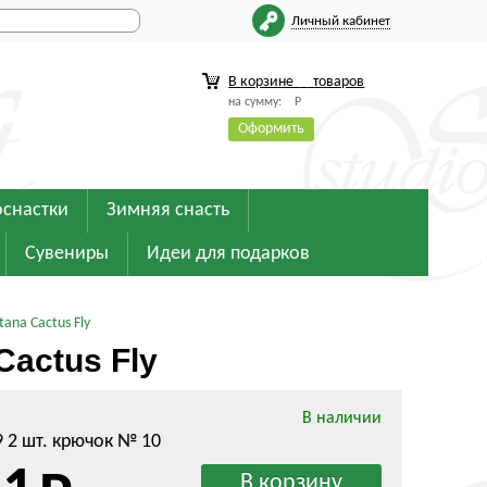
Личный кабинет
В корзине
товаров
на сумму:
Р
Оформить
оснастки
Зимняя снасть
Сувениры
Идеи для подарков
ana Cactus Fly
Cactus Fly
В наличии
 2 шт. крючок № 10