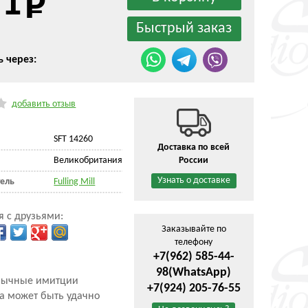
51
ь через:
добавить отзыв
SFT 14260
Доставка по всей
Великобритания
России
Узнать о доставке
ель
Fulling Mill
я с друзьями:
Заказывайте по
телефону
+7(962) 585-44-
98
(WhatsApp)
обычные имитции
+7(924) 205-76-55
а может быть удачно