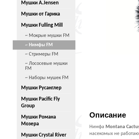
Мушки A.Jensen
Мушки от Гарика
Мушки Fulling Mill
~ Мокрые мушки FM
~ Нимфы FM
~ Стримеры FM
~ Лососевые мушки
FM
~ Наборы мушек FM
Мушки Русанглер
Мушки Pacific Fly
Group
Описание
Мушки Романа
Мозера
Нимфа
Montana Cactus
насекомых не работаю
Мушки Crystal River