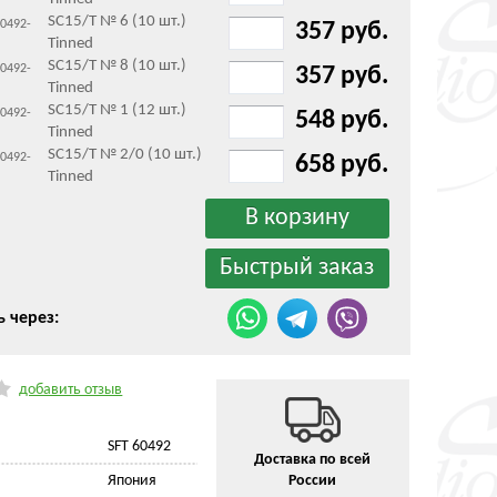
SC15/T № 6 (10 шт.)
60492-
357 руб.
Tinned
SC15/T № 8 (10 шт.)
60492-
357 руб.
Tinned
SC15/T № 1 (12 шт.)
60492-
548 руб.
Tinned
SC15/T № 2/0 (10 шт.)
60492-
658 руб.
Tinned
ь через:
добавить отзыв
SFT 60492
Доставка по всей
Япония
России