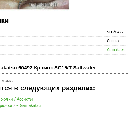
ики
SFT 60492
Япония
Gamakatsu
akatsu 60492 Крючок SC15/T Saltwater
л отзыв.
ится в следующих разделах:
Крючки / Ассисты
рючки
/
~ Gamakatsu