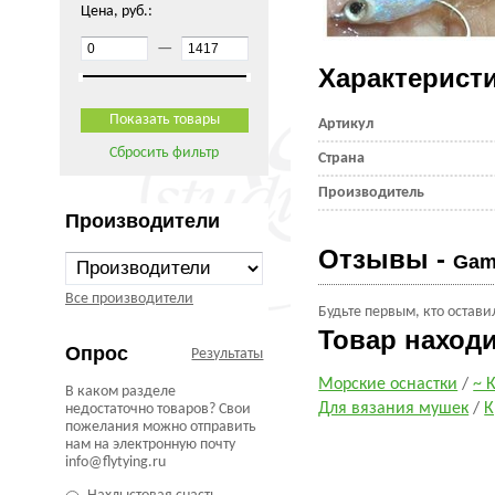
Цена, руб.:
—
Характерист
Артикул
Сбросить фильтр
Страна
Производитель
Производители
Отзывы -
Gam
Все производители
Будьте первым, кто остави
Товар наход
Опрос
Результаты
Морские оснастки
/
~ 
В каком разделе
Для вязания мушек
/
К
недостаточно товаров? Свои
пожелания можно отправить
нам на электронную почту
info@flytying.ru