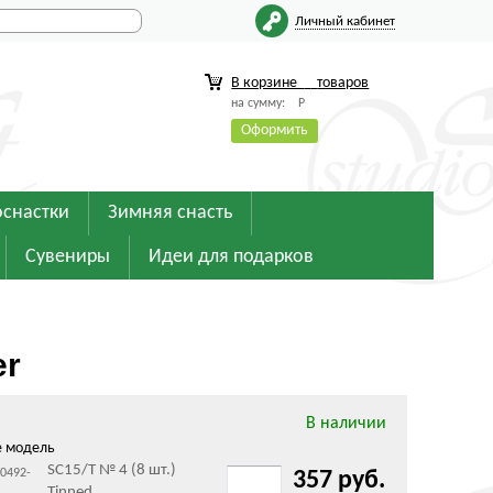
Личный кабинет
В корзине
товаров
на сумму:
Р
Оформить
оснастки
Зимняя снасть
Сувениры
Идеи для подарков
er
В наличии
е модель
SC15/T № 4 (8 шт.)
60492-
357 руб.
Tinned