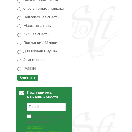
Нахлыстовая снасть
Снасть кейрю / тенкара
Поплавочная снасть
Морская снасть
Зимняя снасть
Приманки / Мушки
Для вязания мушек
Экипировка
Туризм
Подпишитесь
на наши новости
Нажимая на кнопку,
я даю согласие на
обработку