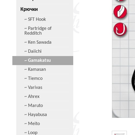
Крючки
~ SFT Hook
~ Partridge of
Redditch
~ Ken Sawada
~ Daiichi
~ Gamakatsu
~ Kamasan
~ Tiemco
~ Varivas
~ Ahrex
~ Maruto
~ Hayabusa
~ Meito
~ Loop