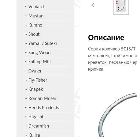
~ Veniard
~ Mustad
~ Kumho
~ Shout
Описание
~ Yamai / Suteki
Серия крючков
SC15/T 
~ Sung Woon
металлом, стойким к 
~ Fulling Mill
креветок, песчаных чер
крючка.
~ Owner
~ Fly-Fisher
~ Knapek
~ Roman Moser
~ Hends Products
~ Higashi
~ Dreamfish
~ Kujira