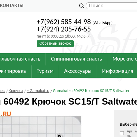
КОНТАКТЫ
+7(962) 585-44-98
(WhatsApp)
+7(924) 205-76-55
пн-пт (с 9:00 до 18:00, МСК+7)
Обратный звонок
плавочная снасть
Спиннинговая снасть
Морские 
Экипировка
Туризм
Аксессуары
Информация
шек
Крючки
~ Gamakatsu
Gamakatsu 60492 Крючок SC15/T Saltwater
 60492 Крючок SC15/T Saltwat
Выберит
Арт.: 
04