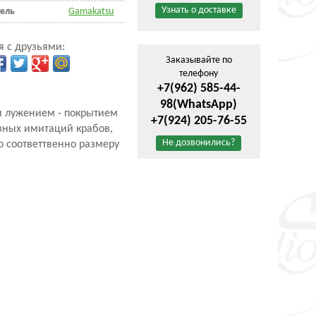
Узнать о доставке
ель
Gamakatsu
я с друзьями:
Заказывайте по
телефону
+7(962) 585-44-
98
(WhatsApp)
 лужением - покрытием
+7(924) 205-76-55
зных имитаций крабов,
Не дозвонились?
во соответтвенно размеру