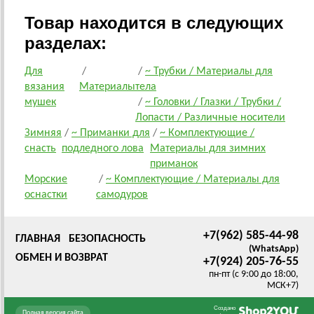
Товар находится в следующих
разделах:
Для
/
/
~ Трубки / Материалы для
вязания
Материалы
тела
мушек
/
~ Головки / Глазки / Трубки /
Лопасти / Различные носители
Зимняя
/
~ Приманки для
/
~ Комплектующие /
снасть
подледного лова
Материалы для зимних
приманок
Морские
/
~ Комплектующие / Материалы для
оснастки
самодуров
+7(962) 585-44-98
ГЛАВНАЯ
БЕЗОПАСНОСТЬ
(WhatsApp)
ОБМЕН И ВОЗВРАТ
+7(924) 205-76-55
пн-пт (с 9:00 до 18:00,
МСК+7)
Создано
Полная версия сайта