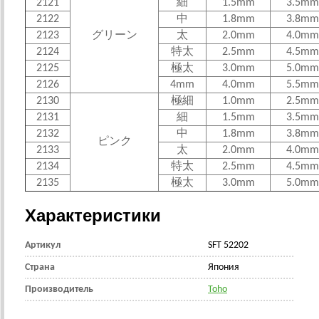
2121
細
1.5mm
3.5mm
2122
中
1.8mm
3.8mm
2123
グリーン
太
2.0mm
4.0mm
2124
特太
2.5mm
4.5mm
2125
極太
3.0mm
5.0mm
2126
4mm
4.0mm
5.5mm
2130
極細
1.0mm
2.5mm
2131
細
1.5mm
3.5mm
2132
中
1.8mm
3.8mm
ピンク
2133
太
2.0mm
4.0mm
2134
特太
2.5mm
4.5mm
2135
極太
3.0mm
5.0mm
Характеристики
Артикул
SFT 52202
Страна
Япония
Производитель
Toho