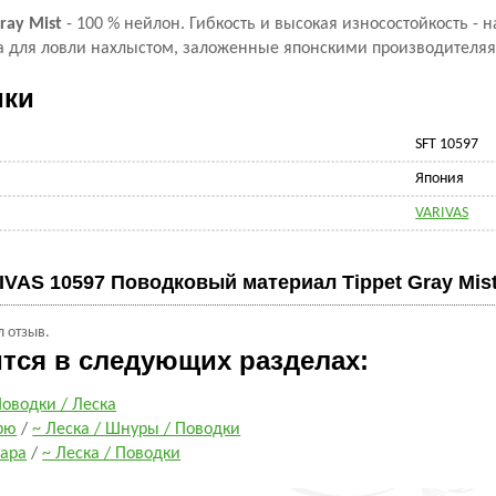
Gray Mist
- 100 % нейлон. Гибкость и высокая износостойкость - 
а для ловли нахлыстом, заложенные японскими производителяям
ики
SFT 10597
Япония
VARIVAS
IVAS 10597 Поводковый материал Tippet Gray Mis
л отзыв.
ится в следующих разделах:
оводки / Леска
рю
/
~ Леска / Шнуры / Поводки
кара
/
~ Леска / Поводки