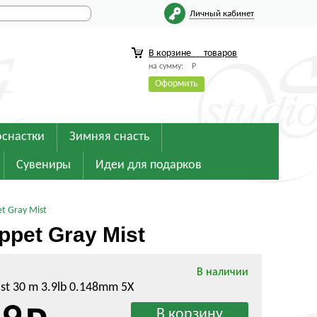
Личный кабинет
В корзине
товаров
на сумму:
Р
Оформить
оснастки
Зимняя снасть
Сувениры
Идеи для подарков
t Gray Mist
pet Gray Mist
В наличии
st 30 m 3.9lb 0.148mm 5X