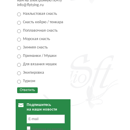
нам на электронную почту
info@flytying.ru
Нахлыстовая снасть
Снасть кейрю / тенкара
Поплавочная снасть
Морская снасть
Зимняя снасть
Приманки / Мушки
Для вязания мушек
Экипировка
Туризм
Подпишитесь
на наши новости
Нажимая на кнопку,