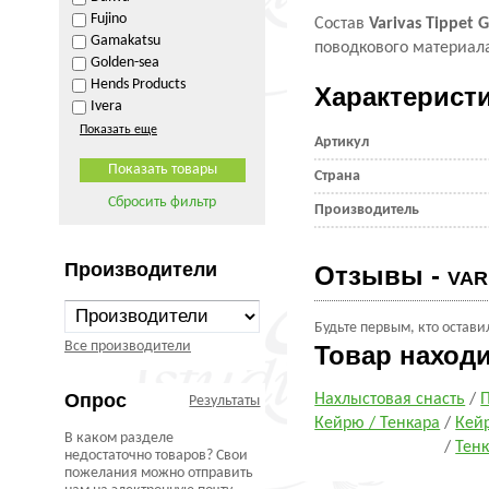
Fujino
Состав
Varivas Tippet 
Gamakatsu
поводкового материал
Golden-sea
Hends Products
Характерист
Ivera
Показать еще
Артикул
Страна
Сбросить фильтр
Производитель
Производители
Отзывы -
VAR
Будьте первым, кто остави
Все производители
Товар наход
Опрос
Нахлыстовая снасть
/
П
Результаты
Кейрю / Тенкара
/
Кей
В каком разделе
/
Тен
недостаточно товаров? Свои
пожелания можно отправить