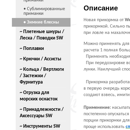
приманки
Описание
• Сублимированные
приманки
Новая прикормка от
We
• Зимние блесны
прикормкой. Сильно п
~ Плетеные шнуры /
при ловле на махалоч
Леска / Поводки SW
Можно применять для 
~ Поплавки
расчета 1 полная больш
Применять необходим
~ Крючки / Ассисты
При передозировке во
~ Кольца / Вертлюги
лунки. Наилучший спо
/ Застежки /
Фурнитура
Прикормка разработан
в первую очередь кор
~ Огрузка для
создают взвесь, имит
морских оснасток
Применение:
насыпать
~ Принадлежности /
постепенно опускатьс
Аксессуары SW
порции прикормки для
~ Инструменты SW
проще использовать
с