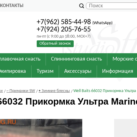
КОНТАКТЫ
+7(962) 585-44-98
(WhatsApp)
+7(924) 205-76-55
пн-пт (с 9:00 до 18:00, МСК+7)
Обратный звонок
плавочная снасть
Спиннинговая снасть
Морские 
Экипировка
Туризм
Аксессуары
Информация
ки
~ Приманки SW
• Зимние блесны
Well Baits 66032 Прикормка Ультра
 66032 Прикормка Ультра Marin