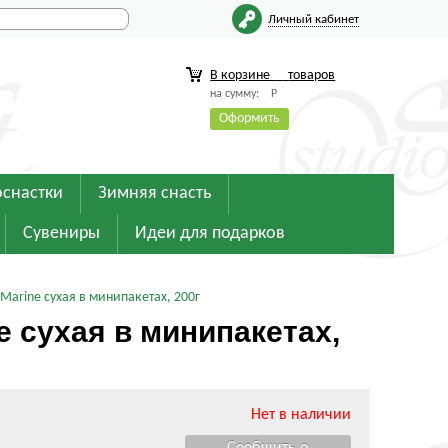
Личный кабинет
В корзине
товаров
на сумму:
Р
Оформить
оснастки
Зимняя снасть
Сувениры
Идеи для подарков
 Marine сухая в минипакетах, 200г
e сухая в минипакетах,
Нет в наличии