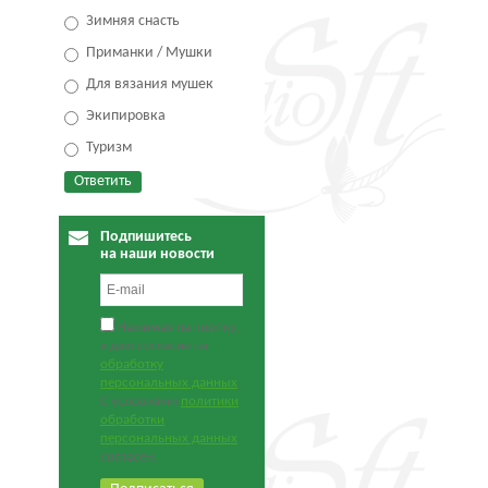
Зимняя снасть
Приманки / Мушки
Для вязания мушек
Экипировка
Туризм
Подпишитесь
на наши новости
Нажимая на кнопку,
я даю согласие на
обработку
персональных данных
.
С условиями
политики
обработки
персональных данных
согласен.