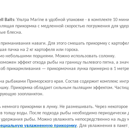
ll Baits
: Ультра Marine в удобной упаковке - в комплекте 10 мин
ылящая прикормка с медленной скоростью погружения для уде
ные блесна.
приманивания наваги. Для этого смешать прикормку с картофе
ая пачка на 2 кг картофеля или гороха.
о небольшими порциями. Можно использовать солонку.
зможен эффект отхода рыбы на границу пылевого пятна, а знач
соб прикармливания — прикормочная лунка примерно в 1 метре 
а рыбаками Приморского края. Состав содержит комплекс инг
юшку. Прикормка обладает сильным пылящим эффектом. Частицы
ирующую зоопланктон.
 немного прикормки в лунку. Не размешивать. Через некоторое
я в толщу воды. После подхода рыбы необходимо периодически
 удержания рыбы. Можно увлажнять непосредственно на льду м
пециальную увлажненную прикормку
. Для увлажнения в пакет