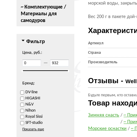
морской воды, закрыть
~ Комплектующие /
Материалы для
Вес 200 г в пакете дой
самодуров
Характерист
Фильтр
Артикул
Цена, руб.:
Страна
Производитель
—
Отзывы -
Well
Бренд:
DV-line
Будьте первым, кто остави
HIGASHI
Товар наход
N&V
Nihon
Зимняя снасть
/
~ При
Royal Sissi
/
~ При
SFT-studio
Морские оснастки
/
~ 
Показать еще