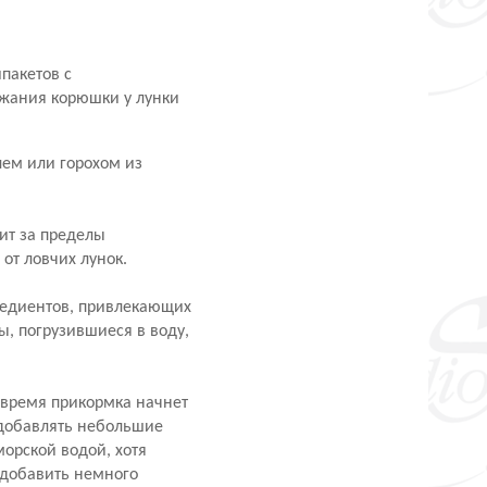
ипакетов с
ржания корюшки у лунки
лем или горохом из
ит за пределы
от ловчих лунок.
редиентов, привлекающих
, погрузившиеся в воду,
 время прикормка начнет
 добавлять небольшие
орской водой, хотя
 добавить немного