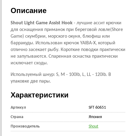
Описание
Shout Light Game Assist Hook
- лучшие ассит крючки
для оснащения приманок при береговой ловле(Shore
Game) скумбрии, морского окуня, блюфиш или
барракуды. Использован крючок YAIBA-X, который
отлично засекает рыбу. Короткие поводки практически
не запутываются. Спаренная оснастка практически
исключает сходы.
Используемый шнур: S, M - 100lb, L, LL - 120lb. В
упаковке две пары.
Характеристики
Артикул
SFT 60651
Страна
Япония
Производитель
Shout