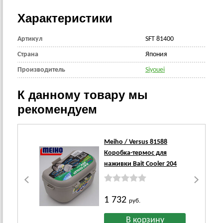
Характеристики
Артикул
SFT 81400
Страна
Япония
Производитель
Siyouei
К данному товару мы
рекомендуем
Meiho / Versus 81588
Коробка-термос для
наживки Bait Cooler 204
1 732
руб.