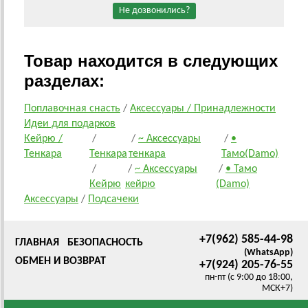
Не дозвонились?
Товар находится в следующих
разделах:
Поплавочная снасть
/
Аксессуары / Принадлежности
Идеи для подарков
Кейрю /
/
/
~ Аксессуары
/
•
Тенкара
Тенкара
тенкара
Тамо(Damo)
/
/
~ Аксессуары
/
• Тамо
Кейрю
кейрю
(Damo)
Аксессуары
/
Подсачеки
+7(962) 585-44-98
ГЛАВНАЯ
БЕЗОПАСНОСТЬ
(WhatsApp)
ОБМЕН И ВОЗВРАТ
+7(924) 205-76-55
пн-пт (с 9:00 до 18:00,
МСК+7)