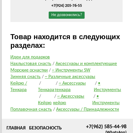
+7(924) 205-76-55
Не дозвонились?
Товар находится в следующих
разделах:
Идеи для подарков
Нахлыстовая снасть
/
Аксессуары и комплектующие
Морские оснастки
/
~ Инструменты SW
Зимняя снасть
/
~ Различные аксессуары
Кейрю /
/
/
~ Аксессуары
/
•
Тенкара
Тенкара
тенкара
Инструменты
/
/
~ Аксессуары
/
•
Кейрю
кейрю
Инструменты
Поплавочная снасть
/
Аксессуары / Принадлежности
+7(962) 585-44-98
ГЛАВНАЯ
БЕЗОПАСНОСТЬ
(WhatsApp)