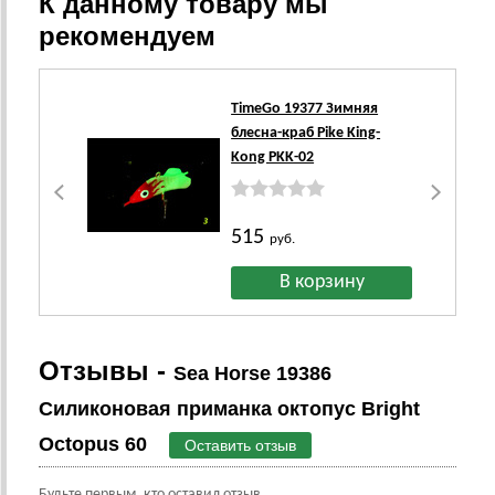
К данному товару мы
рекомендуем
TimeGo 19377 Зимняя
блесна-краб Pike King-
Kong PKK-02
515
руб.
Отзывы -
Sea Horse 19386
Силиконовая приманка октопус Bright
Octopus 60
Оставить отзыв
Будьте первым, кто оставил отзыв.