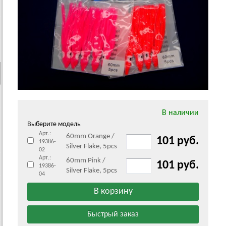
В наличии
Выберите модель
Арт.:
60mm Orange /
101 руб.
19386-
Silver Flake, 5pcs
02
Арт.:
60mm Pink /
101 руб.
19386-
Silver Flake, 5pcs
04