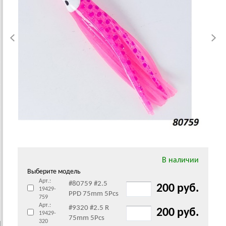
В наличии
Выберите модель
Арт.:
#80759 #2.5
200 руб.
19429-
PPD 75mm 5Pcs
759
Арт.:
#9320 #2.5 R
200 руб.
19429-
75mm 5Pcs
320