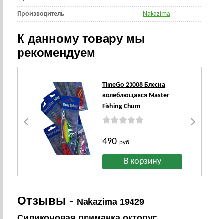
Производитель
Nakazima
К данному товару мы
рекомендуем
TimeGo 23008 Блесна
колеблющаяся Master
Fishing Chum
490
руб.
Отзывы -
Nakazima 19429
Силиконовая приманка октопус