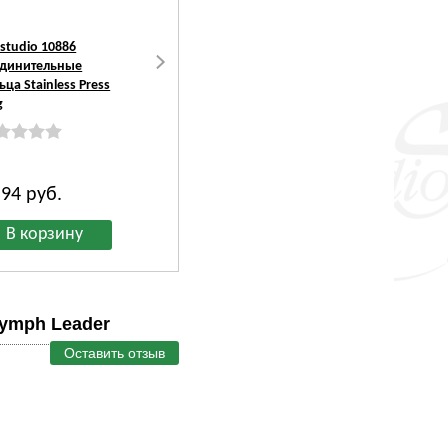
-studio 10886
VARIVAS 10644
Hends Products 106
динительные
Нахлыстовые
Плетеный подлесок
ьца Stainless Press
подлески Tapered
Furled Leader Grayli
g
Leader DH/SALMON
FHT
 94
руб.
320
руб.
509
руб.
Nymph Leader
Оставить отзыв