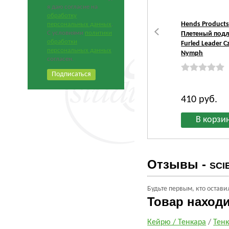
я даю согласие на
обработку
Hends Products
персональных данных
.
С условиями
политики
Плетеный подл
обработки
Furled Leader C
персональных данных
Nymph
согласен.
410
руб.
Отзывы -
SCI
Будьте первым, кто остави
Товар наход
Кейрю / Тенкара
/
Тен