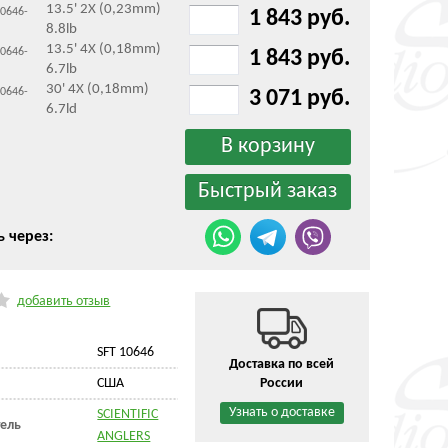
13.5' 2X (0,23mm)
10646-
1 843 руб.
8.8lb
13.5' 4X (0,18mm)
10646-
1 843 руб.
6.7lb
30' 4X (0,18mm)
10646-
3 071 руб.
6.7ld
ь через:
добавить отзыв
SFT 10646
Доставка по всей
США
России
Узнать о доставке
SCIENTIFIC
ель
ANGLERS