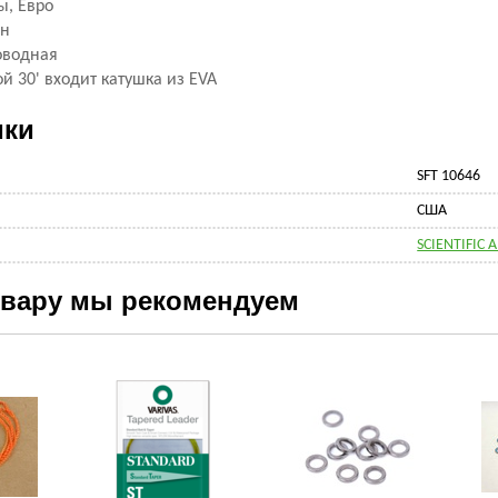
ы, Евро
он
оводная
й 30' входит катушка из EVA
ики
SFT 10646
США
SCIENTIFIC 
овару мы рекомендуем