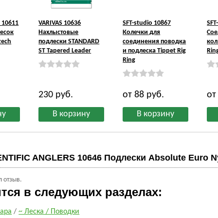
 10611
VARIVAS 10636
SFT-studio 10867
SFT
есок
Нахлыстовые
Колечки для
Сое
zech
подлески STANDARD
соединения поводка
кол
ST Tapered Leader
и подлеска Tippet Rig
Rin
Ring
230
руб.
от 88
руб.
от
ENTIFIC ANGLERS 10646 Подлески Absolute Euro 
л отзыв.
ится в следующих разделах:
кара
/
~ Леска / Поводки