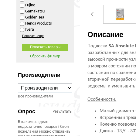
Fujino
Gamakatsu
Golden-sea
Hends Products
Ivera
Описание
Показать еще
Подлески
SA Absolute
разработанных для зн
Сбросить фильтр
высокой прочности узл
в мокром состоянии п
состоянии по сравнени
Производители
вторичной переработки
водоемы и уменьшить 
Все производители
Особенности:
Опрос
Малый диаметр т
Результаты
Встроенный трех
В каком разделе
Колечко позволяе
недостаточно товаров? Свои
Длина - 13,5′ - 30
пожелания можно отправить