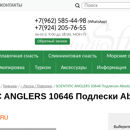
КОНТАКТЫ
+7(962) 585-44-98
(WhatsApp)
+7(924) 205-76-55
пн-пт (с 9:00 до 18:00, МСК+7)
Обратный звонок
плавочная снасть
Спиннинговая снасть
Морские 
Экипировка
Туризм
Аксессуары
Информация
Тенкара
~ Леска / Поводки
SCIENTIFIC ANGLERS 10646 Подлески Absolu
C ANGLERS 10646 Подлески Ab
Выберит