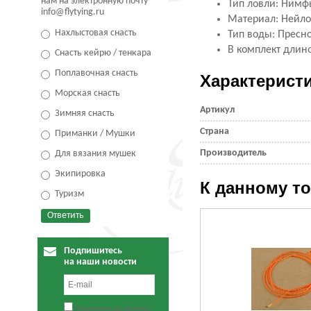
нам на электронную почту
Тип ловли: Нимф
info@flytying.ru
Материал: Нейл
Нахлыстовая снасть
Тип воды: Пресн
В комплект длино
Снасть кейрю / тенкара
Поплавочная снасть
Характерист
Морская снасть
Артикул
Зимняя снасть
Страна
Приманки / Мушки
Производитель
Для вязания мушек
Экипировка
К данному т
Туризм
Подпишитесь
на наши новости
Нажимая на кнопку,