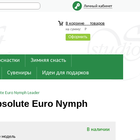
Личный кабинет
В корзине
товаров
на сумму:
Р
Оформить
оснастки
Зимняя снасть
Сувениры
Идеи для подарков
te Euro Nymph Leader
solute Euro Nymph
В наличии
е модель