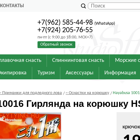
КОНТАКТЫ
+7(962) 585-44-98
(WhatsApp)
+7(924) 205-76-55
пн-пт (с 9:00 до 18:00, МСК+7)
Обратный звонок
плавочная снасть
Спиннинговая снасть
Морские 
Экипировка
Туризм
Аксессуары
Информация
~ Приманки для подледного лова
~ Оснастки на корюшку
Hayabusa 1001
10016 Гирлянда на корюшку H
крючок