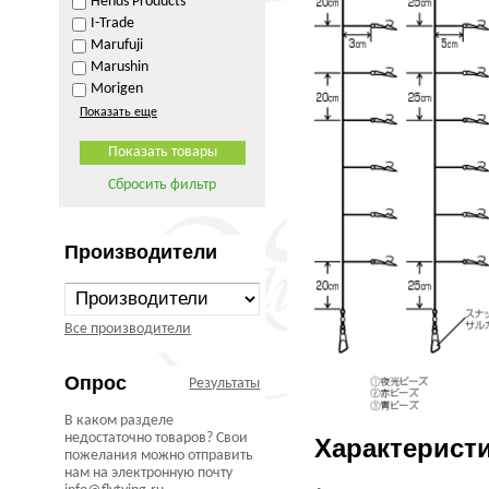
Hends Products
I-Trade
Marufuji
Marushin
Morigen
Показать еще
Сбросить фильтр
Производители
Все производители
Опрос
Результаты
В каком разделе
недостаточно товаров? Свои
Характерист
пожелания можно отправить
нам на электронную почту