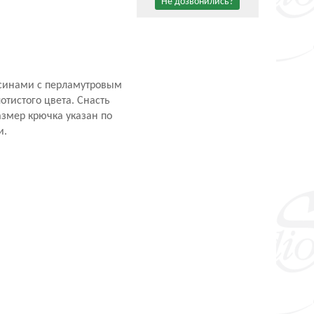
Не дозвонились?
усинами с перламутровым
тистого цвета. Снасть
азмер крючка указан по
и.