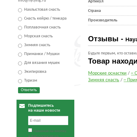
info@flytying.ru
Артикул
Нахлыстовая снасть
Страна
Снасть кейрю / тенкара
Производитель
Поплавочная снасть
Морская снасть
Отзывы -
Hay
Зимняя снасть
Будьте первым, кто остави
Приманки / Мушки
Товар наход
Для вязания мушек
Экипировка
Морские оснастки
/
~ 
Зимняя снасть
/
~ При
Туризм
Подпишитесь
на наши новости
Нажимая на кнопку,
я даю согласие на