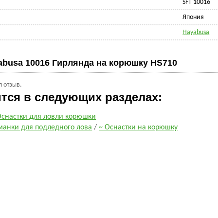
SFT 10016
Япония
Hayabusa
abusa 10016 Гирлянда на корюшку HS710
л отзыв.
ится в следующих разделах:
Оснастки для ловли корюшки
манки для подледного лова
/
~ Оснастки на корюшку