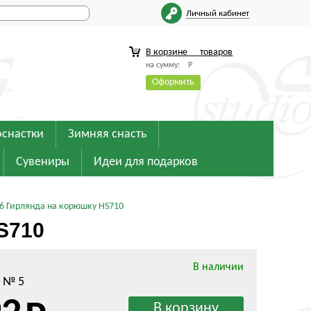
Личный кабинет
В корзине
товаров
на сумму:
Р
Оформить
оснастки
Зимняя снасть
Сувениры
Идеи для подарков
6 Гирлянда на корюшку HS710
S710
В наличии
 № 5