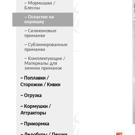
~ Мормышки /
Блесны
~ Оснастки на
корюшку
~ Силиконовые
приманки
~ Сублимированные
приманки
~ Комплектующие /
Материалы для
зимних приманок
~ Поплавки /
Сторожки / Кивки
~ Огрузка
~ Кормушки /
Аттракторы
~ Прикормка
~ Ледобуры / Пешни