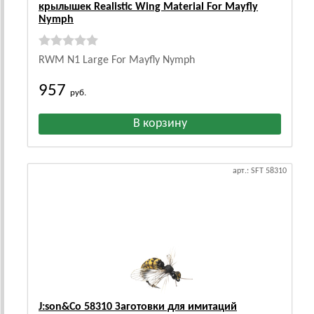
крылышек Realistic Wing Material For Mayfly
Nymph
RWM N1 Large For Mayfly Nymph
957
руб.
арт.: SFT 58310
J:son&Co 58310 Заготовки для имитаций