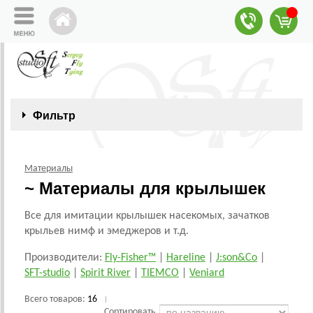
Фильтр
Материалы
~ Материалы для крылышек
Все для имитации крылышек насекомых, зачатков
крыльев нимф и эмеджеров и т.д.
Производители:
Fly-Fisher™
|
Hareline
|
J:son&Co
|
SFT-studio
|
Spirit River
|
TIEMCO
|
Veniard
Всего товаров:
16
|
Сортировать