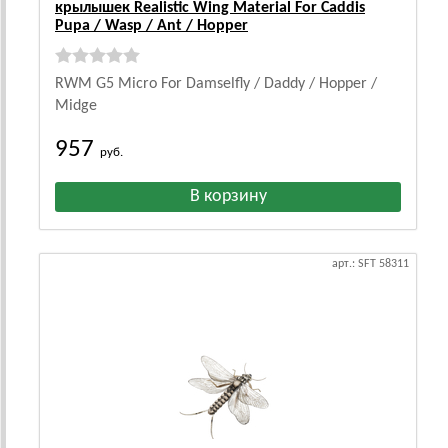
крылышек Realistic Wing Material For Caddis
Pupa / Wasp / Ant / Hopper
RWM G5 Micro For Damselfly / Daddy / Hopper /
Midge
957
руб.
арт.: SFT 58311