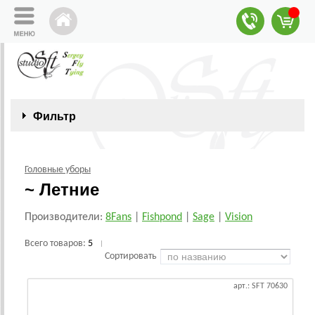
Фильтр
Головные уборы
~ Летние
Производители:
8Fans
|
Fishpond
|
Sage
|
Vision
Всего товаров:
5
|
Сортировать
арт.: SFT 70630