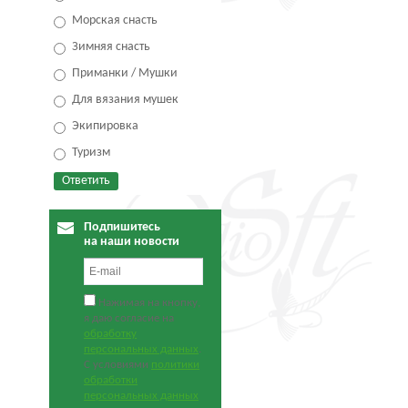
Морская снасть
Зимняя снасть
Приманки / Мушки
Для вязания мушек
Экипировка
Туризм
Подпишитесь
на наши новости
Нажимая на кнопку,
я даю согласие на
обработку
персональных данных
.
С условиями
политики
обработки
персональных данных