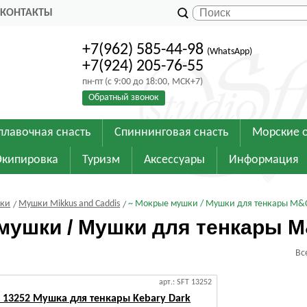
КОНТАКТЫ
+7(962) 585-44-98
(WhatsApp)
+7(924) 205-76-55
пн-пт (с 9:00 до 18:00, МСК+7)
Обратный звонок
плавочная снасть
Спиннинговая снасть
Морские 
Экипировка
Туризм
Аксессуары
Информация
шки
Мушки Mikkus and Caddis
~ Мокрые мушки / Мушки для тенкары M&
мушки / Мушки для тенкары 
Вс
арт.: SFT 13252
s 13252 Мушка для тенкары Kebary Dark