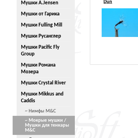
Dun
Мушки A.Jensen
Мушки от Гарика
Мушки Fulling Mill
Мушки Русанглер
Мушки Pacific Fly
Group
Мушки Романа
Мозера
Мушки Crystal River
Мушки Mikkus and
Caddis
~ Нимфы M&C
~ Мокрые мушки /
Мушки для тенкары
M&C