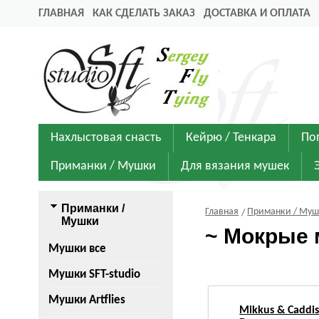
ГЛАВНАЯ
КАК СДЕЛАТЬ ЗАКАЗ
ДОСТАВКА И ОПЛАТА
Нахлыстовая снасть
Кейрю / Тенкара
По
Приманки / Мушки
Для вязания мушек
Приманки /
Главная
Приманки / Му
Мушки
~ Мокрые 
Мушки все
Мушки SFT-studio
Мушки Artflies
Mikkus & Caddi