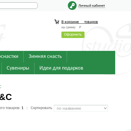
Личный кабинет
В корзине
товаров
на сумму:
Р
Оформить
оснастки
Зимняя снасть
Сувениры
Идеи для подарков
C
M&C
его товаров:
1
Сортировать
|