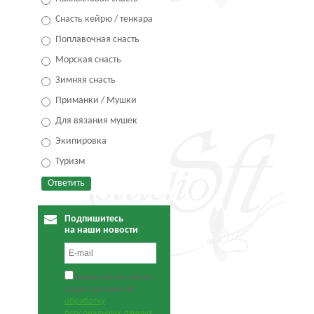
Снасть кейрю / тенкара
Поплавочная снасть
Морская снасть
Зимняя снасть
Приманки / Мушки
Для вязания мушек
Экипировка
Туризм
Подпишитесь
на наши новости
Нажимая на кнопку,
я даю согласие на
обработку
персональных данных
.