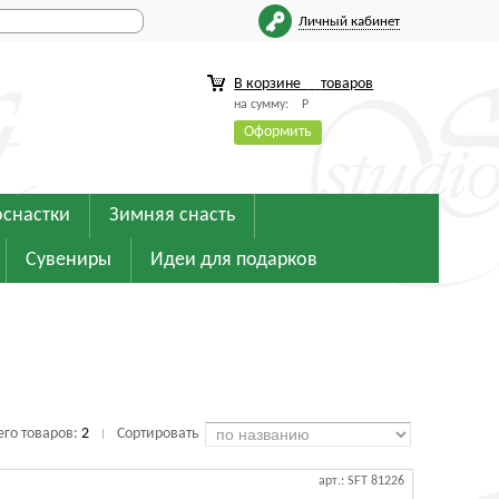
Личный кабинет
В корзине
товаров
на сумму:
Р
Оформить
оснастки
Зимняя снасть
Сувениры
Идеи для подарков
его товаров:
2
Сортировать
|
арт.: SFT 81226