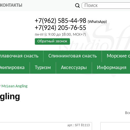
КОНТАКТЫ
+7(962) 585-44-98
(WhatsApp)
+7(924) 205-76-55
пн-пт (с 9:00 до 18:00, МСК+7)
Обратный звонок
плавочная снасть
Спиннинговая снасть
Морские 
Экипировка
Туризм
Аксессуары
Информация
McLean Angling
gling
Вс
арт.: SFT 81113