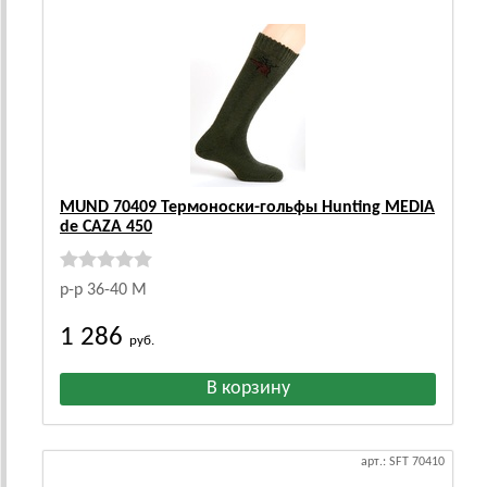
MUND 70409 Термоноски-гольфы Hunting MEDIA
de CAZA 450
р-р 36-40 M
1 286
руб.
арт.: SFT 70410