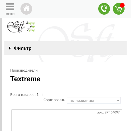
Фильтр
Производители
Textreme
Всего товаров:
1
|
Сортировать
арт.: SFT 54097