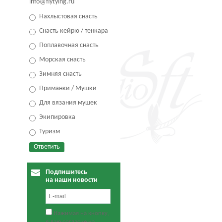
info@flytying.ru
Нахлыстовая снасть
Снасть кейрю / тенкара
Поплавочная снасть
Морская снасть
Зимняя снасть
Приманки / Мушки
Для вязания мушек
Экипировка
Туризм
Подпишитесь
на наши новости
Нажимая на кнопку,
я даю согласие на