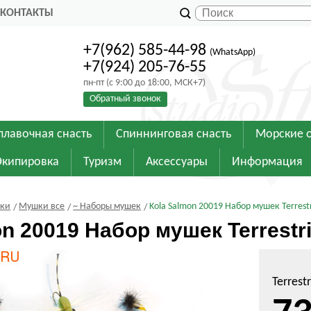
КОНТАКТЫ
+7(962) 585-44-98
(WhatsApp)
+7(924) 205-76-55
пн-пт (с 9:00 до 18:00, МСК+7)
Обратный звонок
плавочная снасть
Спиннинговая снасть
Морские 
Экипировка
Туризм
Аксессуары
Информация
шки
Мушки все
~ Наборы мушек
Kola Salmon 20019 Набор мушек Terrestri
n 20019 Набор мушек Terrestria
Terrestr