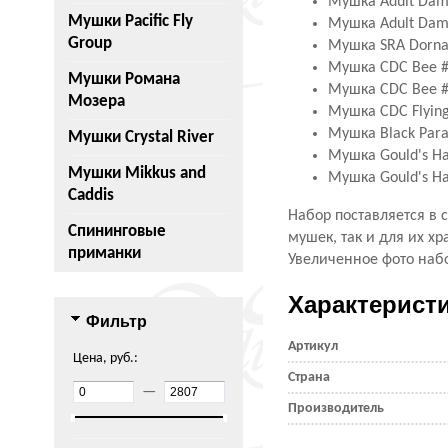
Мушка Adult Damse
Мушки Pacific Fly
Мушка Adult Damse
Group
Мушка SRA Dornan
Мушка CDC Bee #1
Мушки Романа
Мушка CDC Bee #1
Мозера
Мушка CDC Flying 
Мушка Black Para 
Мушки Crystal River
Мушка Gould's Hal
Мушки Mikkus and
Мушка Gould's Hal
Caddis
Набор поставляется в 
Спининговые
мушек, так и для их хр
приманки
Увеличенное фото наб
Характерист
Фильтр
Артикул
Цена, руб.:
Страна
—
Производитель