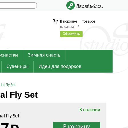
Личный кабинет
В корзине
товаров
на сумму:
Р
Оформить
оснастки
Зимняя снасть
Сувениры
Идеи для подарков
al Fly Set
l Fly Set
В наличии
ial Fly Set