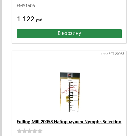
FMS1606
1 122
руб.
арт.: SFT 20058
Fulling Mill 20058 Набор мушек Nymphs Selection