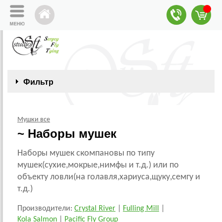
Фильтр
Мушки все
~ Наборы мушек
Наборы мушек скомпановы по типу
мушек(сухие,мокрые,нимфы и т.д.) или по
объекту ловли(на голавля,хариуса,щуку,семгу и
т.д.)
Производители:
Crystal River
|
Fulling Mill
|
Kola Salmon
|
Pacific Fly Group