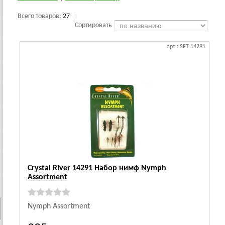
Всего товаров:
27
|
Сортировать
арт.: SFT 14291
Crystal River 14291 Набор нимф Nymph
Assortment
Nymph Assortment