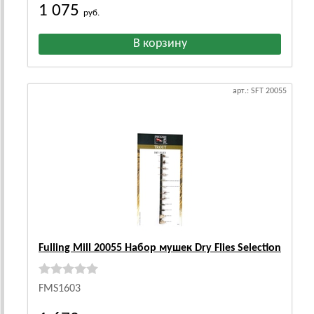
1 075
руб.
арт.: SFT 20055
Fulling Mill 20055 Набор мушек Dry Flies Selection
FMS1603