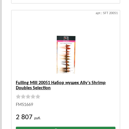
арт.: SFT 20051
Fulling Mill 20051 Набор мушек Ally's Shrimp
Doubles Selection
FMS1669
2 807
руб.