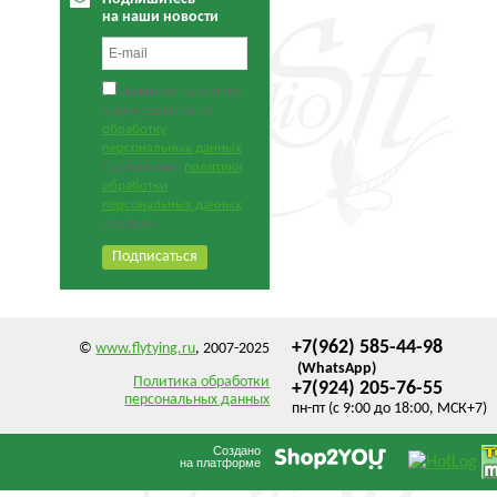
на наши новости
Нажимая на кнопку,
я даю согласие на
обработку
персональных данных
.
С условиями
политики
обработки
персональных данных
согласен.
+7(962) 585-44-98
©
www.flytying.ru
, 2007-2025
(WhatsApp)
Политика обработки
+7(924) 205-76-55
персональных данных
пн-пт (с 9:00 до 18:00, МСК+7)
Создано
на платформе