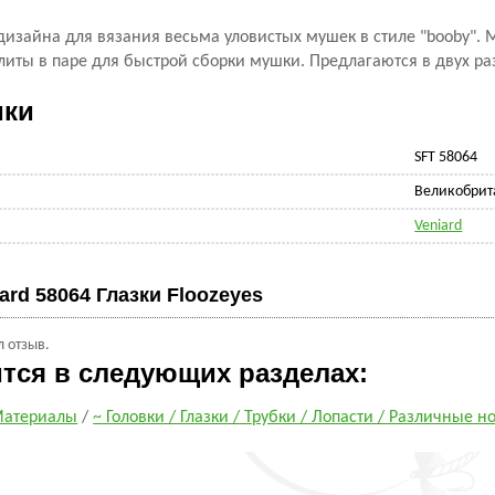
дизайна для вязания весьма уловистых мушек в стиле "booby"
литы в паре для быстрой сборки мушки. Предлагаются в двух ра
ики
SFT 58064
Великобрит
Veniard
ard 58064 Глазки Floozeyes
л отзыв.
ится в следующих разделах:
атериалы
/
~ Головки / Глазки / Трубки / Лопасти / Различные н