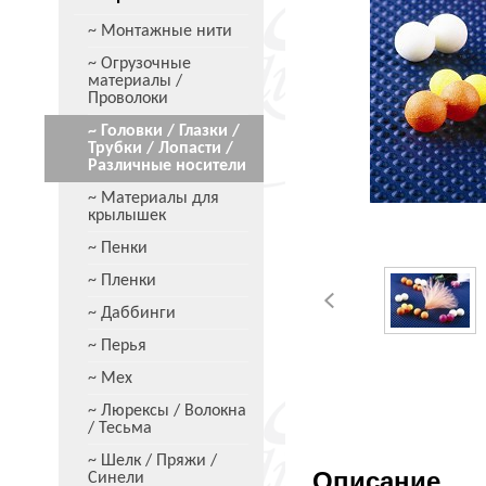
~ Монтажные нити
~ Огрузочные
материалы /
Проволоки
~ Головки / Глазки /
Трубки / Лопасти /
Различные носители
~ Материалы для
крылышек
~ Пенки
~ Пленки
~ Даббинги
~ Перья
~ Мех
~ Люрексы / Волокна
/ Тесьма
~ Шелк / Пряжи /
Описание
Синели