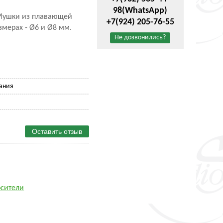
98
(WhatsApp)
. Мушки из плавающей
+7(924) 205-76-55
змерах - Ø6 и Ø8 мм.
Не дозвонились?
ания
Оставить отзыв
осители