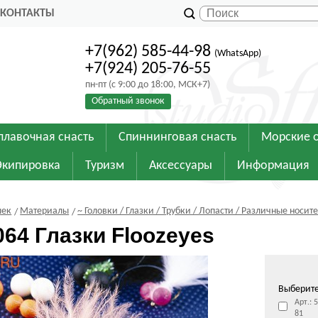
КОНТАКТЫ
+7(962) 585-44-98
(WhatsApp)
+7(924) 205-76-55
пн-пт (с 9:00 до 18:00, МСК+7)
Обратный звонок
плавочная снасть
Спиннинговая снасть
Морские 
Экипировка
Туризм
Аксессуары
Информация
шек
Материалы
~ Головки / Глазки / Трубки / Лопасти / Различные носит
064 Глазки Floozeyes
Выберит
Арт.: 
81