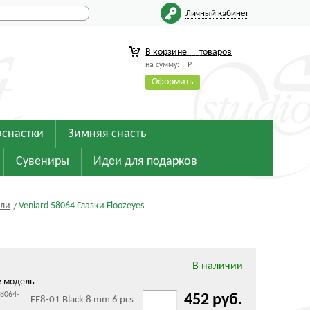
Личный кабинет
В корзине
товаров
на сумму:
Р
Оформить
оснастки
Зимняя снасть
Сувениры
Идеи для подарков
ели
Veniard 58064 Глазки Floozeyes
В наличии
е модель
58064-
452 руб.
FE8-01 Black 8 mm 6 pcs