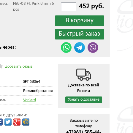
FE8-03 Fl. Pink 8 mm 6
58064-
452 руб.
pcs
ь через:
добавить отзыв
SFT 58064
Доставка по всей
Великобритания
России
Узнать о доставке
ель
Veniard
я с друзьями:
Заказывайте по
телефону
+7(962) 585-44-