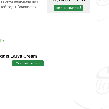
+7(924) 205-76-55
я зарекомендовала при
ытой воды. Золотистая
Не дозвонились?
ddis
ddis Larva Cream
Оставить отзыв