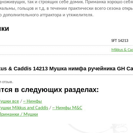
одноживущих, так и строящих себе домик. Приманка хорошо себ
мальмы, гольцов и т.д. в течении практически всего сезона откр
 дополнительного аттрактора и утяжелителя.
ики
SFT 14213
Mikkus & Ca
kus & Caddis 14213 Мушка нимфа ручейника GH Ca
л отзыв.
ится в следующих разделах:
ушки все
/
~ Нимфы
ушки Mikkus and Caddis
/
~ Нимфы M&C
Приманки / Мушки