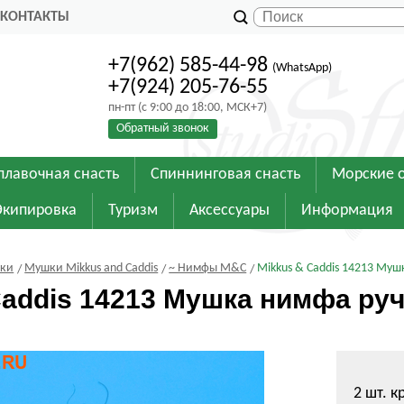
КОНТАКТЫ
+7(962) 585-44-98
(WhatsApp)
+7(924) 205-76-55
пн-пт (с 9:00 до 18:00, МСК+7)
Обратный звонок
плавочная снасть
Спиннинговая снасть
Морские 
Экипировка
Туризм
Аксессуары
Информация
шки
Мушки Mikkus and Caddis
~ Нимфы M&C
Mikkus & Caddis 14213 Муш
Caddis 14213 Мушка нимфа руч
2 шт. 