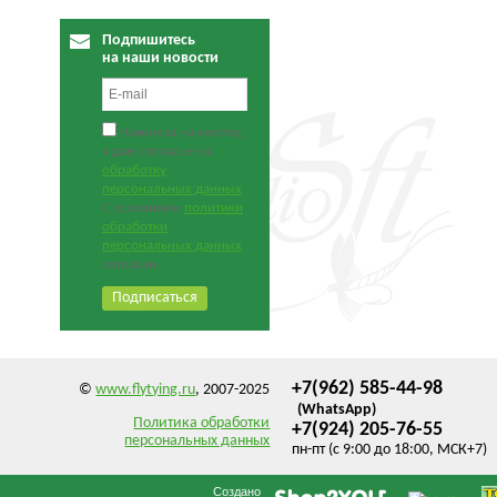
Подпишитесь
на наши новости
Нажимая на кнопку,
я даю согласие на
обработку
персональных данных
.
С условиями
политики
обработки
персональных данных
согласен.
+7(962) 585-44-98
©
www.flytying.ru
, 2007-2025
(WhatsApp)
Политика обработки
+7(924) 205-76-55
персональных данных
пн-пт (с 9:00 до 18:00, МСК+7)
Создано