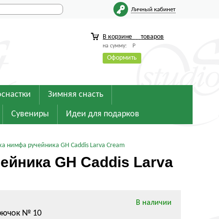
Личный кабинет
В корзине
товаров
на сумму:
Р
Оформить
оснастки
Зимняя снасть
Сувениры
Идеи для подарков
ка нимфа ручейника GH Caddis Larva Cream
ейника GH Caddis Larva
В наличии
крючок № 10