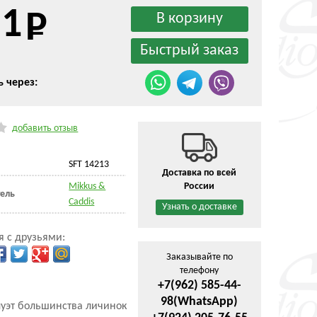
51
ь через:
добавить отзыв
SFT 14213
Доставка по всей
Mikkus &
России
ель
Caddis
Узнать о доставке
я с друзьями:
Заказывайте по
телефону
+7(962) 585-44-
98
(WhatsApp)
уэт большинства личинок