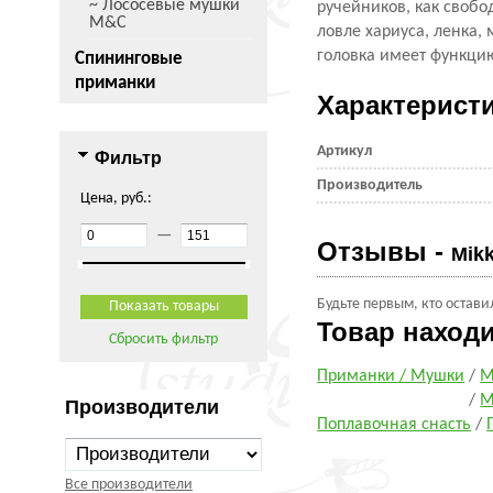
~ Лососевые мушки
ручейников, как своб
M&C
ловле хариуса, ленка, 
головка имеет функцию
Спининговые
приманки
Характерист
Артикул
Фильтр
Производитель
Цена, руб.:
—
Отзывы -
Mik
Будьте первым, кто остави
Товар наход
Сбросить фильтр
Приманки / Мушки
/
М
/
М
Производители
Поплавочная снасть
/
Все производители