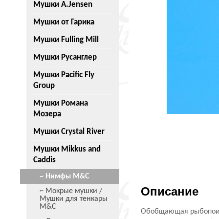
Мушки A.Jensen
Мушки от Гарика
Мушки Fulling Mill
Мушки Русанглер
Мушки Pacific Fly
Group
Мушки Романа
Мозера
Мушки Crystal River
Мушки Mikkus and
Caddis
~ Нимфы M&C
Описание
~ Мокрые мушки /
Мушки для тенкары
M&C
Обобщающая рыбопоиск