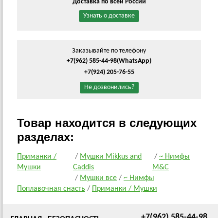
Доставка по всей России
Узнать о доставке
Заказывайте по телефону
+7(962) 585-44-98
(WhatsApp)
+7(924) 205-76-55
Не дозвонились?
Товар находится в следующих
разделах:
Приманки /
/
Мушки Mikkus and
/
~ Нимфы
Мушки
Caddis
M&C
/
Мушки все
/
~ Нимфы
Поплавочная снасть
/
Приманки / Мушки
+7(962) 585-44-98