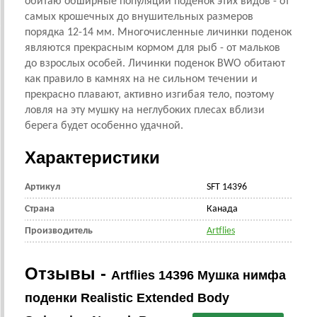
обитаю обширные популяции поденок этих видов - от
самых крошечных до внушительных размеров
порядка 12-14 мм. Многочисленные личинки поденок
являются прекрасным кормом для рыб - от мальков
до взрослых особей. Личинки поденок BWO обитают
как правило в камнях на не сильном течении и
прекрасно плавают, активно изгибая тело, поэтому
ловля на эту мушку на неглубоких плесах вблизи
берега будет особенно удачной.
Характеристики
Артикул
SFT 14396
Страна
Канада
Производитель
Artflies
Отзывы -
Artflies 14396 Мушка нимфа
поденки Realistic Extended Body