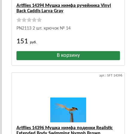
Artflies 14394 Мушка нимфа ручейника Vinyl
Back Caddis Larva Gray
PN2113 2 шт. крючок № 14
151
руб.
арт.: SFT 14396
Artflies 14396 Мушка нимфа поденки Realistic
Extended Body Swimming Nymph Brown