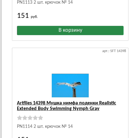
PN1113 2 шт. крючок № 14
151
руб.
арт.: SFT 14398
Artflies 14398 Мушка нимфа поденки Realistic
Extended Body Swimming Nymph Gray
PN1114 2 шт. крючок № 14