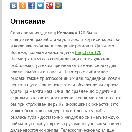
Описание
Серия зимних удилищ
Корюшка 120
была
специально разработана для ловли крупной корюшки
и корюшки-зубатки в северных регионах Дальнего
Востока, полный аналог удочки
Big Chika 120
.
Несмотря на узкую специализацию этих удилищ,
рыболовы с успехом применяют данную серию для
ловли камбалы и наваги. Некоторые сибирские
рыбаки также приспособили их для подледной ловли
ленка и щуки. Такие показатели обусловлены строем
удилища –
Extra Fast
. Они, по сравнению с другими
сериями, являются достаточно жесткими для того, что
бы при стряхивании рыбы (корюшки) с оснастки (это
может быть как
самодур,
так и блесна) у рыбы
рвалась губа - достаточно неудобно снимать каждую
пойманную рыбу с крючка руками в суровых условиях
дальневосточной зимы. Телескопическое удилище