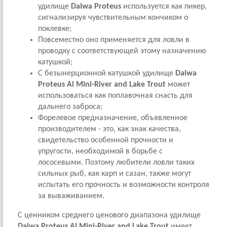
удилище
Daiwa Proteus
используется как пикер,
сигнализируя чувствительным кончиком о
поклевке;
Повсеместно оно применяется для ловли в
проводку с соответствующей этому назначению
катушкой;
С безынерционной катушкой удилище
Daiwa
Proteus Al Mini-River and Lake Trout
может
использоваться как поплавочная снасть для
дальнего заброса;
Форелевое предназначение, объявленное
производителем - это, как знак качества,
свидетельство особенной прочности и
упругости, необходимой в борьбе с
лососевыми. Поэтому любители ловли таких
сильных рыб, как карп и сазан, также могут
испытать его прочность и возможности контроля
за вываживанием.
С ценником среднего ценового диапазона удилище
Daiwa Proteus Al Mini-River and Lake Trout
имеет