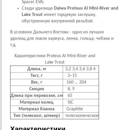
Spacer EVA;
Сзади удилище
Daiwa Proteus Al Mini-River and
Lake Trout
имеет торцевую заглушку,
обустроенную внутренней резьбой.
В условиях Дальнего Востока - одно из лучших
удилищ для ловли хариуса, ленка, гольца, чебака и
т.д.
Характеристики Proteus Al Mini-River and
Lake Trout
Длина,
м
3,2 3,4 3,6 3,8 4
Тест,
г
3–15
Вес,
г
160 ... 204
Секции
8,
9
Длина при перевозке,
см
65
Материал колец
SIC
Материал бланка
Graphite
Тип (телескоп, штекер)
телескопическое
Характеристики